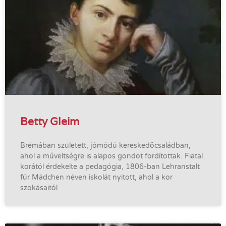
Betty Gleim
Brémában született, jómódú kereskedőcsaládban,
ahol a műveltségre is alapos gondot fordítottak. Fiatal
korától érdekelte a pedagógia, 1806-ban Lehranstalt
für Mädchen néven iskolát nyitott, ahol a kor
szokásaitól