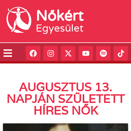
Nőkért
Egyesület
AUGUSZTUS 13.
NAPJÁN SZÜLETETT
HÍRES NŐK