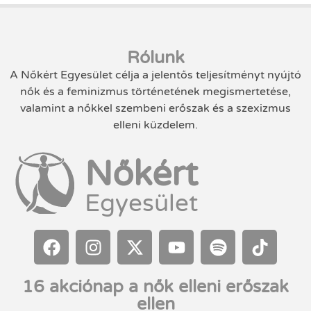
Rólunk
A Nőkért Egyesület célja a jelentős teljesítményt nyújtó
nők és a feminizmus történetének megismertetése,
valamint a nőkkel szembeni erőszak és a szexizmus
elleni küzdelem.
Nőkért
Egyesület
16 akciónap a nők elleni erőszak
ellen