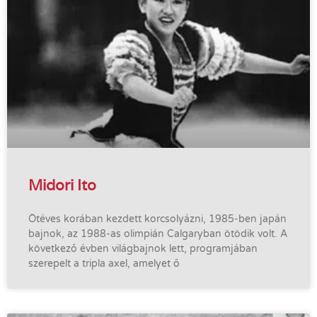
Midori Ito
Ötéves korában kezdett korcsolyázni, 1985-ben japán
bajnok, az 1988-as olimpián Calgaryban ötödik volt. A
következő évben világbajnok lett, programjában
szerepelt a tripla axel, amelyet ő