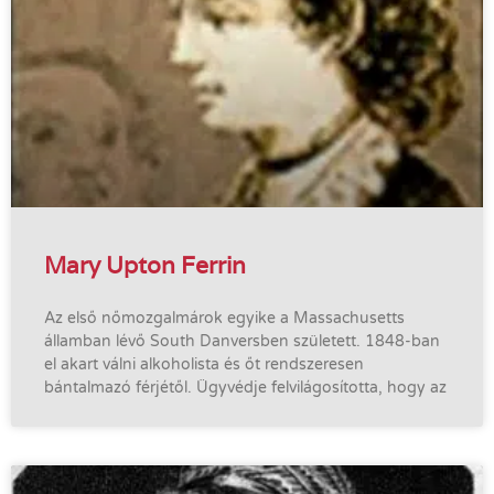
Mary Upton Ferrin
Az első nőmozgalmárok egyike a Massachusetts
államban lévő South Danversben született. 1848-ban
el akart válni alkoholista és őt rendszeresen
bántalmazó férjétől. Ügyvédje felvilágosította, hogy az