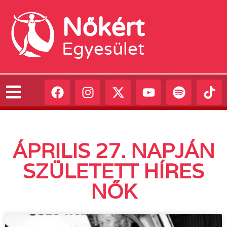
Nőkért
Egyesület
ÁPRILIS 27. NAPJÁN
SZÜLETETT HÍRES
NŐK