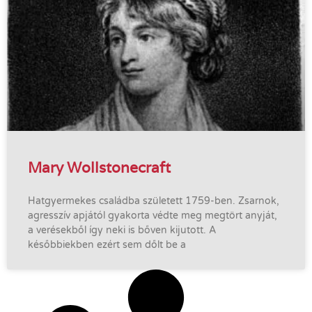
Mary Wollstonecraft
Hatgyermekes családba született 1759-ben. Zsarnok,
agresszív apjától gyakorta védte meg megtört anyját,
a verésekből így neki is bőven kijutott. A
későbbiekben ezért sem dőlt be a