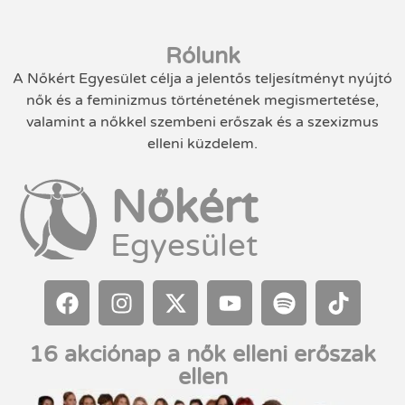
Rólunk
A Nőkért Egyesület célja a jelentős teljesítményt nyújtó
nők és a feminizmus történetének megismertetése,
valamint a nőkkel szembeni erőszak és a szexizmus
elleni küzdelem.
Nőkért
Egyesület
16 akciónap a nők elleni erőszak
ellen