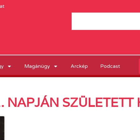
at
gy
Magánügy
Arckép
Podcast
1. NAPJÁN SZÜLETETT