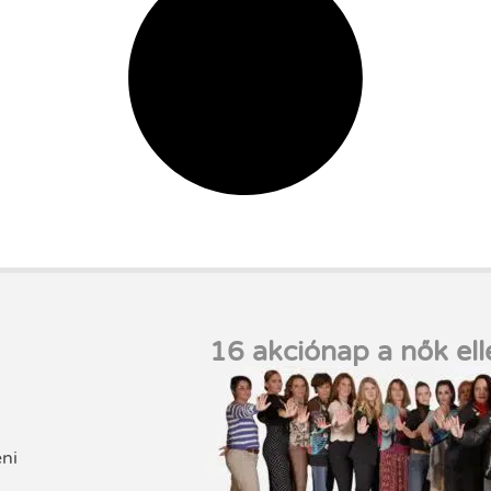
16 akciónap a nők ell
eni