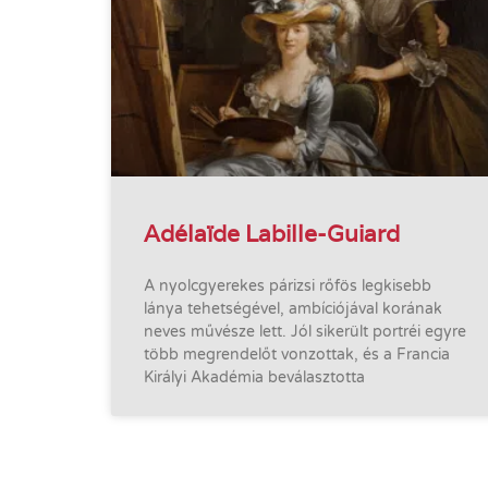
Adélaïde Labille-Guiard
A nyolcgyerekes párizsi rőfös legkisebb
lánya tehetségével, ambíciójával korának
neves művésze lett. Jól sikerült portréi egyre
több megrendelőt vonzottak, és a Francia
Királyi Akadémia beválasztotta