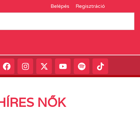
Belépés
Regisztráció
 HÍRES NŐK