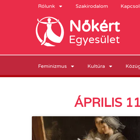
Rólunk
Szakirodalom
Kapcsol
Nőkért
Egyesület
Feminizmus
Kultúra
Közü
ÁPRILIS 1