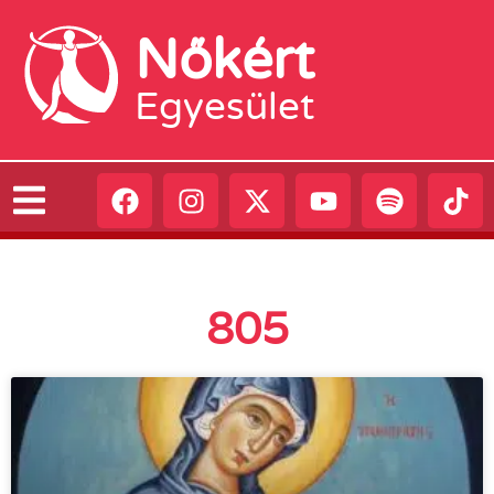
Nőkért
Egyesület
805