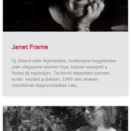
Janet Frame
Új-Zéland talán leghíresebb, önéletrajza megjelenése
után világszerte elismert írója, kétszer szerepelt a
Nobel-díj toplistáján. Tanítónői képesítést szerzett,
korán kezdett publikálni. 1945-ben tévesen
skizofréniát diagnosztizáltak nála,