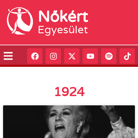
Nőkért
Egyesület
1924