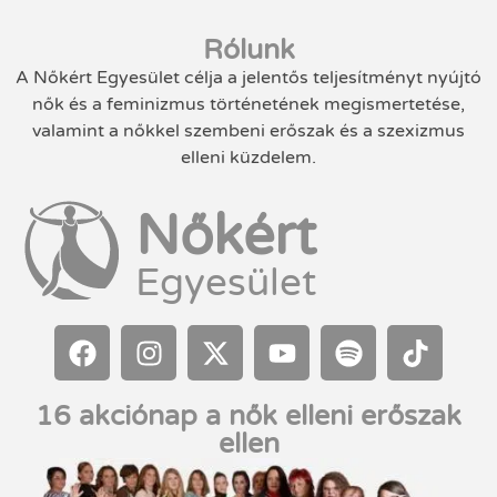
Rólunk
A Nőkért Egyesület célja a jelentős teljesítményt nyújtó
nők és a feminizmus történetének megismertetése,
valamint a nőkkel szembeni erőszak és a szexizmus
elleni küzdelem.
Nőkért
Egyesület
16 akciónap a nők elleni erőszak
ellen