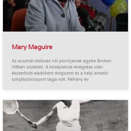
Mary Maguire
Az ausztrál rádiózás női pionírjainak egyike Broken
Hillben született. A középiskola elvégzése után
ékszerbolti eladóként dolgozott és a helyi amatőr
színjátszócsoport tagja volt. Néhány év