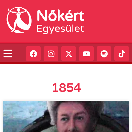
Nőkért
Egyesület
1854