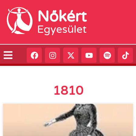
Nőkért
Egyesület
1810