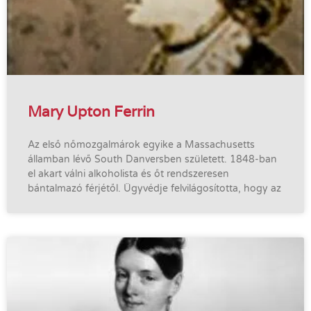
Mary Upton Ferrin
Az első nőmozgalmárok egyike a Massachusetts
államban lévő South Danversben született. 1848-ban
el akart válni alkoholista és őt rendszeresen
bántalmazó férjétől. Ügyvédje felvilágosította, hogy az