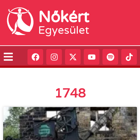
Nőkért
Egyesület
1748