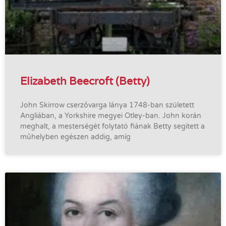
Elizabeth Beecroft (Betty)
John Skirrow cserzővarga lánya 1748-ban született
Angliában, a Yorkshire megyei Otley-ban. John korán
meghalt, a mesterségét folytató fiának Betty segített a
műhelyben egészen addig, amíg