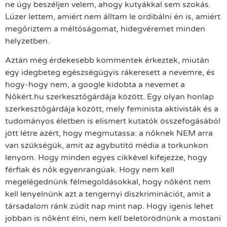
ne úgy beszéljen velem, ahogy kutyákkal sem szokás.
Lúzer lettem, amiért nem álltam le ordibálni én is, amiért
megőriztem a méltóságomat, hidegvéremet minden
helyzetben.
Aztán még érdekesebb kommentek érkeztek, miután
egy idegbeteg egészségügyis rákeresett a nevemre, és
hogy-hogy nem, a google kidobta a nevemet a
Nőkért.hu szerkesztőgárdája között. Egy olyan honlap
szerkesztőgárdája között, mely feminista aktivisták és a
tudományos életben is elismert kutatók összefogásából
jött létre azért, hogy megmutassa: a nőknek NEM arra
van szükségük, amit az agybutító média a torkunkon
lenyom. Hogy minden egyes cikkével kifejezze, hogy
férfiak és nők egyenrangúak. Hogy nem kell
megelégednünk félmegoldásokkal, hogy nőként nem
kell lenyelnünk azt a tengernyi diszkriminációt, amit a
társadalom ránk zúdít nap mint nap. Hogy igenis lehet
jobban is nőként élni, nem kell beletörödnünk a mostani