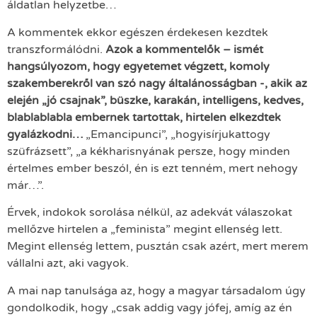
áldatlan helyzetbe…
A kommentek ekkor egészen érdekesen kezdtek
transzformálódni.
Azok a kommentelők – ismét
hangsúlyozom, hogy egyetemet végzett, komoly
szakemberekről van szó nagy általánosságban -, akik az
elején „jó csajnak”, büszke, karakán, intelligens, kedves,
blablablabla embernek tartottak, hirtelen elkezdtek
gyalázkodni…
„Emancipunci”, „hogyisírjukattogy
szüfrázsett”, „a kékharisnyának persze, hogy minden
értelmes ember beszól, én is ezt tenném, mert nehogy
már…”.
Érvek, indokok sorolása nélkül, az adekvát válaszokat
mellőzve hirtelen a „feminista” megint ellenség lett.
Megint ellenség lettem, pusztán csak azért, mert merem
vállalni azt, aki vagyok.
A mai nap tanulsága az, hogy a magyar társadalom úgy
gondolkodik, hogy „csak addig vagy jófej, amíg az én