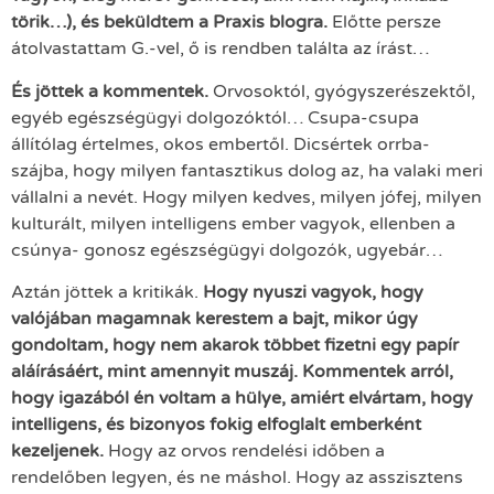
törik…), és beküldtem a Praxis blogra.
Előtte persze
átolvastattam G.-vel, ő is rendben találta az írást…
És jöttek a kommentek.
Orvosoktól, gyógyszerészektől,
egyéb egészségügyi dolgozóktól… Csupa-csupa
állítólag értelmes, okos embertől. Dicsértek orrba-
szájba, hogy milyen fantasztikus dolog az, ha valaki meri
vállalni a nevét. Hogy milyen kedves, milyen jófej, milyen
kulturált, milyen intelligens ember vagyok, ellenben a
csúnya- gonosz egészségügyi dolgozók, ugyebár…
Aztán jöttek a kritikák.
Hogy nyuszi vagyok, hogy
valójában magamnak kerestem a bajt, mikor úgy
gondoltam, hogy nem akarok többet fizetni egy papír
aláírásáért, mint amennyit muszáj. Kommentek arról,
hogy igazából én voltam a hülye, amiért elvártam, hogy
intelligens, és bizonyos fokig elfoglalt emberként
kezeljenek.
Hogy az orvos rendelési időben a
rendelőben legyen, és ne máshol. Hogy az asszisztens