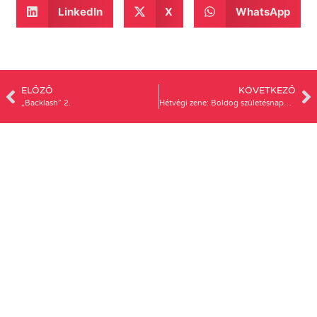
LinkedIn
X
WhatsApp
ELŐZŐ
KÖVETKEZŐ
„Backlash” 2.
Hétvégi zene: Boldog születésnapot, Tina Turner!