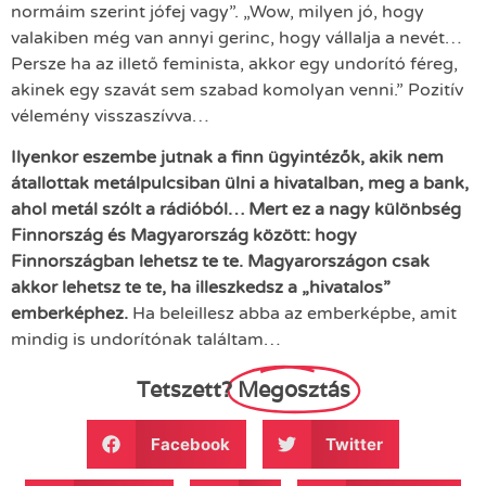
normáim szerint jófej vagy”. „Wow, milyen jó, hogy
valakiben még van annyi gerinc, hogy vállalja a nevét…
Persze ha az illető feminista, akkor egy undorító féreg,
akinek egy szavát sem szabad komolyan venni.” Pozitív
vélemény visszaszívva…
Ilyenkor eszembe jutnak a finn ügyintézők, akik nem
átallottak metálpulcsiban ülni a hivatalban, meg a bank,
ahol metál szólt a rádióból… Mert ez a nagy különbség
Finnország és Magyarország között: hogy
Finnországban lehetsz te te. Magyarországon csak
akkor lehetsz te te, ha illeszkedsz a „hivatalos”
emberképhez.
Ha beleillesz abba az emberképbe, amit
mindig is undorítónak találtam…
Tetszett?
Megosztás
Facebook
Twitter