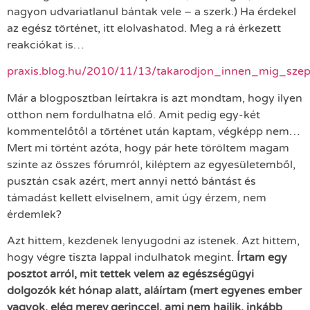
nagyon udvariatlanul bántak vele – a szerk.) Ha érdekel
az egész történet, itt elolvashatod. Meg a rá érkezett
reakciókat is…
praxis.blog.hu/2010/11/13/takarodjon_innen_mig_sze
Már a blogposztban leírtakra is azt mondtam, hogy ilyen
otthon nem fordulhatna elő. Amit pedig egy-két
kommentelőtől a történet után kaptam, végképp nem…
Mert mi történt azóta, hogy pár hete töröltem magam
szinte az összes fórumról, kiléptem az egyesületemből,
pusztán csak azért, mert annyi nettó bántást és
támadást kellett elviselnem, amit úgy érzem, nem
érdemlek?
Azt hittem, kezdenek lenyugodni az istenek. Azt hittem,
hogy végre tiszta lappal indulhatok megint.
Írtam egy
posztot arról, mit tettek velem az egészségügyi
dolgozók két hónap alatt, aláírtam (mert egyenes ember
vagyok, elég merev gerinccel, ami nem hajlik, inkább