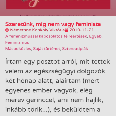
Szeretünk, míg nem vagy feminista
Némethné Konkoly Viktória
2010-11-21
A feminizmussal kapcsolatos félreértések
,
Egyéb
,
Feminizmus
Másodközlés
,
Saját történet
,
Sztereotípiák
Írtam egy posztot arról, mit tettek
velem az egészségügyi dolgozók
két hónap alatt, aláírtam (mert
egyenes ember vagyok, elég
merev gerinccel, ami nem hajlik,
inkább törik...), és beküldtem a