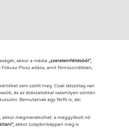
leségét, akkor a média
„szerelemféltésből”,
i Fókusz Plusz adása, amit főműsoridőben,
zakértőket sem szólít meg. Csak látszólag van
mazók, és az áldozatokkal valamilyen szinten
ussolni. Bemutatnak egy férfit is, aki
l, akkor megmenekülhet: a meggyilkolt nő
kítani”,
akkor tulajdonképpen meg is