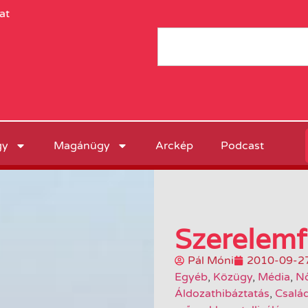
at
gy
Magánügy
Arckép
Podcast
Szerelemf
Pál Móni
2010-09-2
Egyéb
,
Közügy
,
Média
,
Nő
Áldozathibáztatás
,
Család