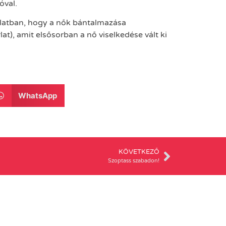
óval.
olatban, hogy a nők bántalmazása
t), amit elsősorban a nő viselkedése vált ki
WhatsApp
KÖVETKEZŐ
Szoptass szabadon!