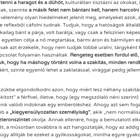
l tenni a haragot és a dühöt,
kulturáltan tisztázni az okokat,
tak, szerinte
a másik felet nem bántani kell, hanem harcolni
 vélemény olyan hiedelmeket jelenít meg, amelyeket azok, ak
te reflexből cáfolni tudnak. Tudjuk, hogy a hatóságok álta
kailag bánt a párja, volt barátja; vagy csak a felszínen képe
k egyetlen célja a nő megtartása, bármi áron és bármilyen e
sak azt érzékelik, hogy nem tudják többé uralni, tárgyként 
pcsolat folyamán használtak.
Rengeteg esetben fordul elő, 
ljuk, hogy ha máshogy történt volna a szakítás, minden rend
áért, szinte egyenlő lehet a zaklatással; virággal pedig jell
eszükbe elgondolkodni azon, hogy miért lesz néhány szakít
tott” a férfivel, illetve, hogy (egy megszólaló néni szerint)
ik valódi indoknak egy emberöléshez. Ahogy azt sem foga
bb a
„kiegyensúlyozatlan személyiség”
, akik „nem normális
teronszintet
okolja. Annak ellenére, hogy a bemutatott elk
ét, a műsorban továbbra is azt hangoztatják, hogy az addig
n úgy állítják be ezeket a gyilkosságokat, mintha egyre gya