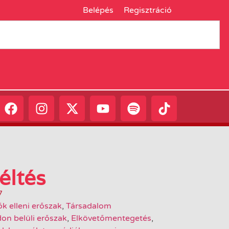
Belépés
Regisztráció
éltés
7
k elleni erőszak
,
Társadalom
on belüli erőszak
,
Elkövetőmentegetés
,