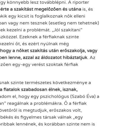
 így könnyebb lesz továbblépni. A riporter
 érte a szakítást megelőzően és utána
is, és
ik egy kicsit is foglalkoznak nők elleni
lában vagy nem tesznek (esetleg nem tehetnek)
sek kezelni a problémát. „Jól szakítani”
szközzel. Ezeknek a férfiaknak szinte
kezelni őt, és ezért nyúlnak még
hogy a nőket szakítás után erőszakolja, vagy
ben lenne, azzal az áldozatot hibáztatjuk
. Az
emzően egy-egy verést szoktak férfiak
ásnak szinte természetes következménye a
a fiatalok szabadosan élnek, isznak,
dom el, hogy egy pszichológus (Szabó Éva) a
an” reagálnak a problémákra. Ő a férfiak
övetőről is megtudjuk, erőszakos volt,
 békés és figyelmes társak válnak „egy
koribbak lennének, és korábban szinte nem is