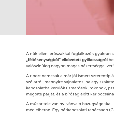
A nők elleni erőszakkal foglalkozók gyakran 
„féltékenységből” elkövetett gyilkosságról
bes
valószínűleg nagyon magas nézettséggel vetít
A riport nemcsak a már jól ismert sztereotípiá
szó arról, mennyire sajnálatos, ha egy szakít
kapcsolatba kerülők (ismerősök, rokonok, pszic
megölte párját, és a bíróság előtt kér bocsána
A műsor tele van nyilvánvaló hazugságokkal. 
még élhetne. Egy párkapcsolati tanácsadó (G