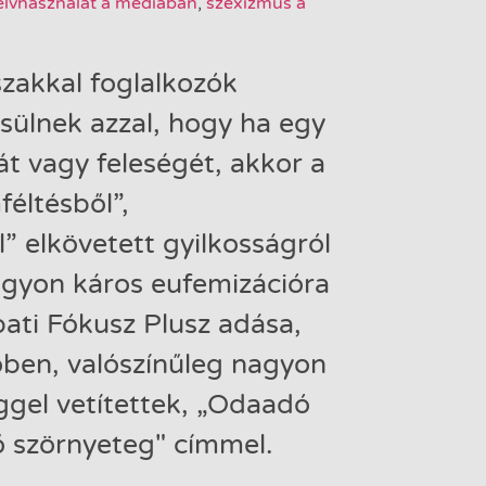
elvhasználat a médiában
,
szexizmus a
szakkal foglalkozók
ülnek azzal, hogy ha egy
ját vagy feleségét, akkor a
éltésből”,
” elkövetett gyilkosságról
nagyon káros eufemizációra
ati Fókusz Plusz adása,
ben, valószínűleg nagyon
gel vetítettek, „Odaadó
ő szörnyeteg" címmel.