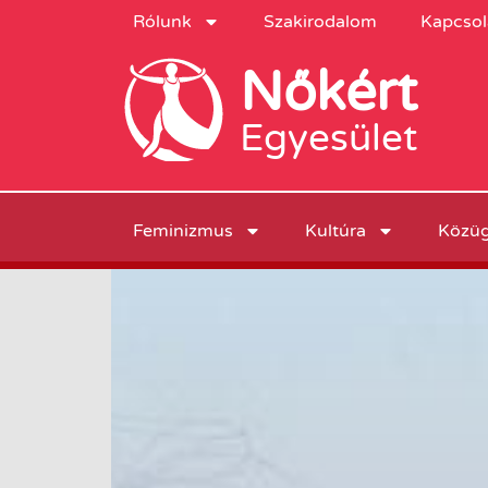
Rólunk
Szakirodalom
Kapcsol
Nőkért
Egyesület
Feminizmus
Kultúra
Közü