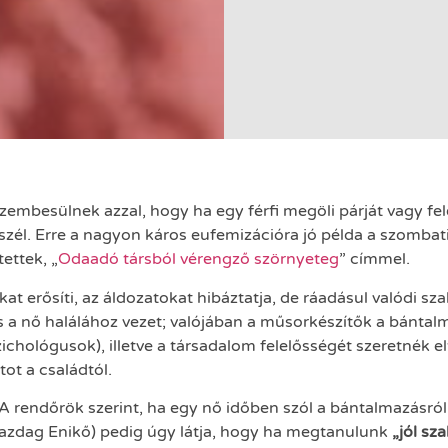
szembesülnek azzal, hogy ha egy férfi megöli párját vagy fe
zél. Erre a nagyon káros eufemizációra jó példa a szombat
ettek, „
Odaadó társból vérengző szörnyeteg
” címmel.
kat erősíti, az áldozatokat hibáztatja, de ráadásul valódi s
ás a nő halálához vezet; valójában a műsorkészítők a bántal
hológusok), illetve a társadalom felelősségét szeretnék elt
tot a családtól.
A rendőrök szerint, ha egy nő időben szól a bántalmazásró
azdag Enikő) pedig úgy látja, hogy ha megtanulunk
„jól sza