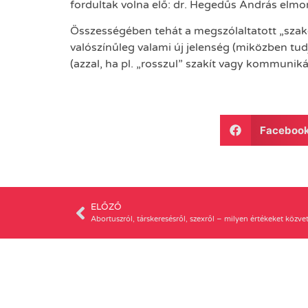
fordultak volna elő: dr. Hegedűs András elmo
Összességében tehát a megszólaltatott „szak
valószínűleg valami új jelenség (miközben tud
(azzal, ha pl. „rosszul” szakít vagy kommunik
Faceboo
ELŐZŐ
Abortuszról, társkeresésről, szexről – milyen értékeket közv