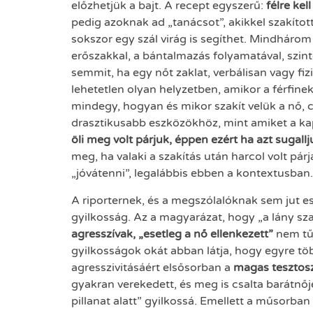
előzhetjük a bajt. A recept egyszerű:
félre kel
pedig azoknak ad „tanácsot”, akikkel szakítot
sokszor egy szál virág is segíthet. Mindhárom
erőszakkal, a bántalmazás folyamatával, szin
semmit, ha egy nőt zaklat, verbálisan vagy fizi
lehetetlen olyan helyzetben, amikor a férfine
mindegy, hogyan és mikor szakít velük a nő, c
drasztikusabb eszközökhöz, mint amiket a ka
öli meg volt párjuk, éppen ezért ha azt sugal
meg, ha valaki a szakítás után harcol volt párj
„jóvátenni”, legalábbis ebben a kontextusban.
A riporternek, és a megszólalóknak sem jut 
gyilkosság. Az a magyarázat, hogy „a lány szakí
agresszívak, „esetleg a nő ellenkezett”
nem tűn
gyilkosságok okát abban látja, hogy egyre tö
agresszivitásáért elsősorban a
magas tesztosz
gyakran verekedett, és meg is csalta barátnőj
pillanat alatt” gyilkossá. Emellett a műsorba