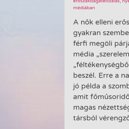
erőszakbagatellizálás
,
ny
médiában
A nők elleni erő
gyakran szembes
férfi megöli pár
média „szerelemf
„féltékenységből
beszél. Erre a 
jó példa a szomb
amit főműsoridő
magas nézettség
társból vérengz