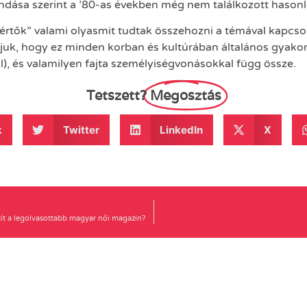
ndása szerint a ’80-as években még nem találkozott hasonl
értők” valami olyasmit tudtak összehozni a témával kapcs
juk, hogy ez minden korban és kultúrában általános gyakorla
ál), és valamilyen fajta személyiségvonásokkal függ össze.
Tetszett?
Megosztás
k
Twitter
LinkedIn
X
etít a legolvasottabb magyar női magazin?