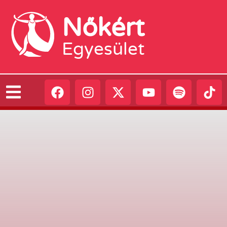
Nőkért
Egyesület