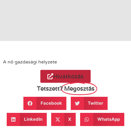
A nő gazdasági helyzete
Hivatkozás
Tetszett?
Megosztás
Facebook
Twitter
LinkedIn
X
WhatsApp