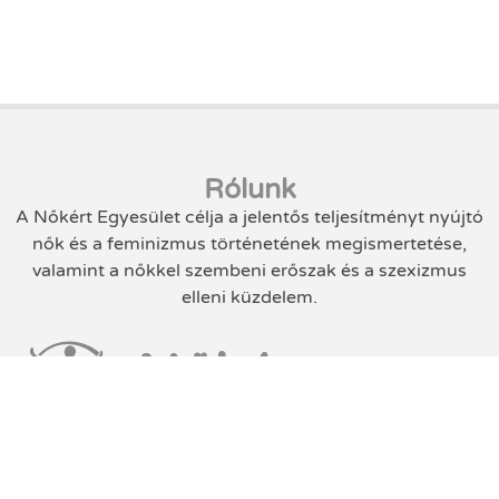
Rólunk
A Nőkért Egyesület célja a jelentős teljesítményt nyújtó
nők és a feminizmus történetének megismertetése,
valamint a nőkkel szembeni erőszak és a szexizmus
elleni küzdelem.
Nőkért
Egyesület