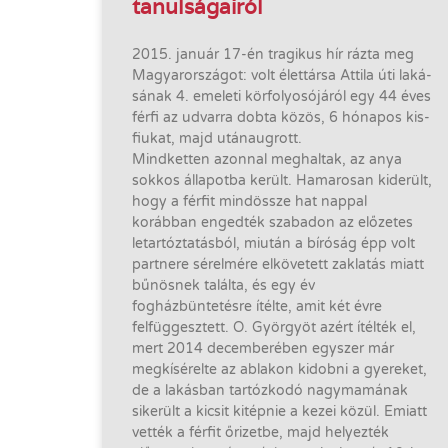
tanulságairól
2015. január 17-én tragikus hír rázta meg
Magyarországot: volt élettársa Attila úti laká­
sának 4. emeleti körfolyosójáról egy 44 éves
férfi az udvarra dobta közös, 6 hónapos kis­
fiukat, majd utánaugrott.
Mindketten azonnal meghaltak, az anya
sokkos állapotba került. Hamarosan kiderült,
hogy a férfit mindössze hat nappal
korábban engedték szabadon az előzetes
letartóztatásból, miután a bíróság épp volt
partnere sérelmére elkövetett zaklatás miatt
bűnösnek találta, és egy év
fogházbüntetésre ítélte, amit két évre
felfüggesztett. O. Györgyöt azért ítélték el,
mert 2014 decemberében egyszer már
megkísérelte az ablakon kidobni a gyereket,
de a lakásban tartózkodó nagymamának
sikerült a kicsit kitépnie a kezei közül. Emiatt
vették a férfit őrizetbe, majd helyezték