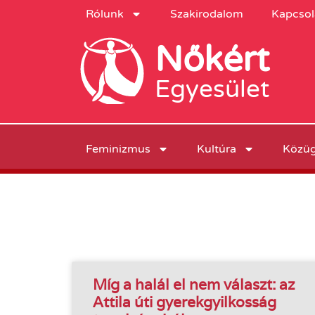
Rólunk
Szakirodalom
Kapcsol
Nőkért
Egyesület
Feminizmus
Kultúra
Közü
Míg a halál el nem választ: az
Attila úti gyerekgyilkosság