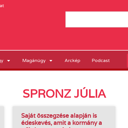
at
gy
Magánügy
Arckép
Podcast
SPRONZ JÚLIA
Saját összegzése alapján is
édeskevés, amit a kormány a