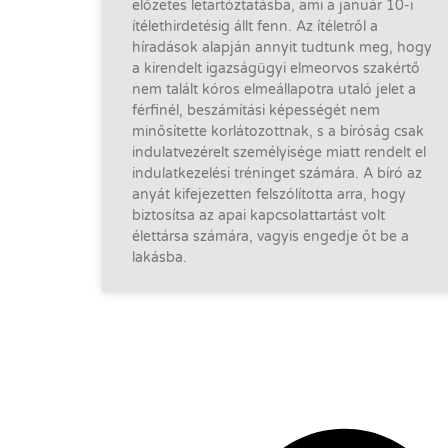
előzetes letartóztatásba, ami a január 10-i
ítélethirdetésig állt fenn. Az ítéletről a
híradások alapján annyit tudtunk meg, hogy
a kirendelt igazságügyi elmeorvos szakértő
nem talált kóros elmeállapotra utaló jelet a
férfinél, beszámítási képességét nem
minősítette korlátozottnak, s a bíróság csak
indulatvezérelt személyisége miatt rendelt el
indulatkezelési tréninget számára. A bíró az
anyát kifejezetten felszólította arra, hogy
biztosítsa az apai kapcsolattartást volt
élettársa számára, vagyis engedje őt be a
lakásba.