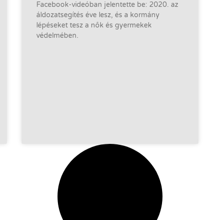
Facebook-videóban jelentette be: 2020. az
áldozatsegítés éve lesz, és a kormány
lépéseket tesz a nők és gyermekek
védelmében.