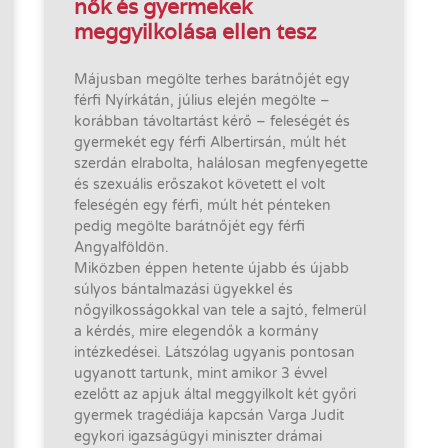
nők és gyermekek
meggyilkolása ellen tesz
Májusban megölte terhes barátnőjét egy
férfi Nyírkátán, július elején megölte –
korábban távoltartást kérő – feleségét és
gyermekét egy férfi Albertirsán, múlt hét
szerdán elrabolta, halálosan megfenyegette
és szexuális erőszakot követett el volt
feleségén egy férfi, múlt hét pénteken
pedig megölte barátnőjét egy férfi
Angyalföldön.
Miközben éppen hetente újabb és újabb
súlyos bántalmazási ügyekkel és
nőgyilkosságokkal van tele a sajtó, felmerül
a kérdés, mire elegendők a kormány
intézkedései. Látszólag ugyanis pontosan
ugyanott tartunk, mint amikor 3 évvel
ezelőtt az apjuk által meggyilkolt két győri
gyermek tragédiája kapcsán Varga Judit
egykori igazságügyi miniszter drámai