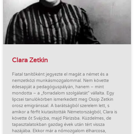
Clara Zetkin
Fiatal ​tanítőként jegyezte el magát a német és a
nemzetközi munkásmozgalommal. Nem követte
édesapját a pedagóguspályán, hanem – mint
mondotta – a „forradalom szolgálatát” vállalta. Egy
lipcsei tanulókörben ismerkedett meg Ossip Zetkin
orosz emigránssal. A barátságból szerelem lett, s
amikor a férfit kiutasították Németországból, Clara is
követte őt Svájcba, majd Párizsba. Küzdelmes, de
tapasztalatokban gazdag évek után tért vissza
hazájába. Ekkor már a nőmozgalom élharcosa,