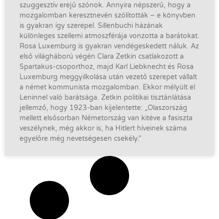
szuggesztív erejű szónok. Annyira népszerű, hogy a
mozgalomban keresztnevén szólították – e könyvben
is gyakran így szerepel. Sillenbuchi házának
különleges szellemi atmoszférája vonzotta a barátokat.
Rosa Luxemburg is gyakran vendégeskedett náluk. Az
első világháború végén Clara Zetkin csatlakozott a
Spartakus-csoporthoz, majd Karl Liebknecht és Rosa
Luxemburg meggyilkolása után vezető szerepet vállalt
a német kommunista mozgalomban. Ekkor mélyült el
Leninnel való barátsága. Zetkin politikai tisztánlátása
jellemző, hogy 1923-ban kijelentette: „Olaszország
mellett elsősorban Németország van kitéve a fasiszta
veszélynek, még akkor is, ha Hitlert híveinek száma
egyelőre még nevetségesen csekély.”