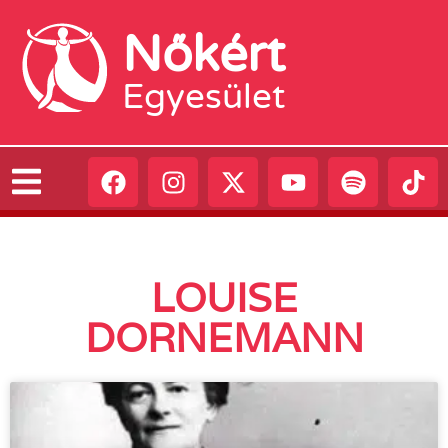
Nőkért
Egyesület
LOUISE
DORNEMANN