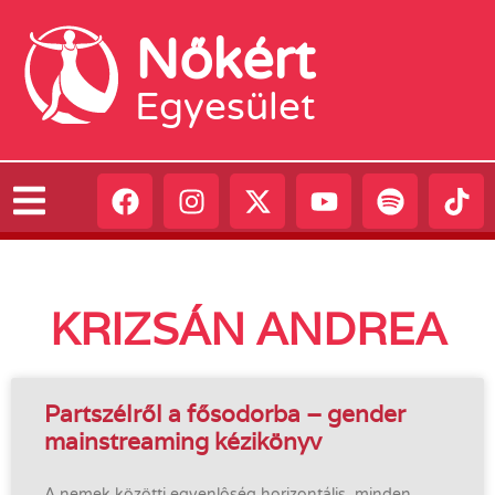
Nőkért
Egyesület
KRIZSÁN ANDREA
Partszélről a fősodorba – gender
mainstreaming kézikönyv
A nemek közötti egyenlôség horizontális, minden