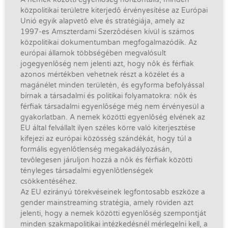
közpolitikai területre kiterjedô érvényesítése az Európai
Unió egyik alapvetô elve és stratégiája, amely az
1997-es Amszterdami Szerzôdésen kívül is számos
közpolitikai dokumentumban megfogalmazódik. Az
európai államok többségében megvalósult
jogegyenlôség nem jelenti azt, hogy nôk és férfiak
azonos mértékben vehetnek részt a közélet és a
magánélet minden területén, és egyforma befolyással
bírnak a társadalmi és politikai folyamatokra: nôk és
férfiak társadalmi egyenlôsége még nem érvényesül a
gyakorlatban. A nemek közötti egyenlôség elvének az
EU által felvállalt ilyen széles körre való kiterjesztése
kifejezi az európai közösség szándékát, hogy túl a
formális egyenlôtlenség megakadályozásán,
tevôlegesen járuljon hozzá a nôk és férfiak közötti
tényleges társadalmi egyenlôtlenségek
csökkentéséhez.
Az EU ezirányú törekvéseinek legfontosabb eszköze a
gender mainstreaming stratégia, amely röviden azt
jelenti, hogy a nemek közötti egyenlôség szempontját
minden szakmapolitikai intézkedésnél mérlegelni kell, a