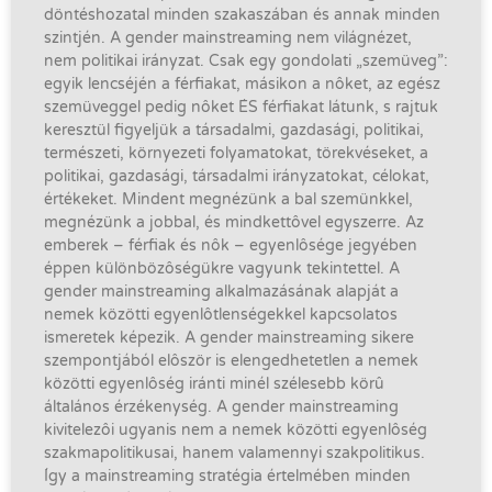
döntéshozatal minden szakaszában és annak minden
szintjén. A gender mainstreaming nem világnézet,
nem politikai irányzat. Csak egy gondolati „szemüveg”:
egyik lencséjén a férfiakat, másikon a nôket, az egész
szemüveggel pedig nôket ÉS férfiakat látunk, s rajtuk
keresztül figyeljük a társadalmi, gazdasági, politikai,
természeti, környezeti folyamatokat, törekvéseket, a
politikai, gazdasági, társadalmi irányzatokat, célokat,
értékeket. Mindent megnézünk a bal szemünkkel,
megnézünk a jobbal, és mindkettôvel egyszerre. Az
emberek – férfiak és nôk – egyenlôsége jegyében
éppen különbözôségükre vagyunk tekintettel. A
gender mainstreaming alkalmazásának alapját a
nemek közötti egyenlôtlenségekkel kapcsolatos
ismeretek képezik. A gender mainstreaming sikere
szempontjából elôször is elengedhetetlen a nemek
közötti egyenlôség iránti minél szélesebb körû
általános érzékenység. A gender mainstreaming
kivitelezôi ugyanis nem a nemek közötti egyenlôség
szakmapolitikusai, hanem valamennyi szakpolitikus.
Így a mainstreaming stratégia értelmében minden