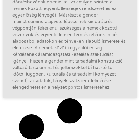
döntéshozónak értenie kell valamilyen szinten a
nemek közötti egyenlôtlenségek rendszerét és az
egyenlôség lényegét. Másrészt a gender
mainstreaming alapvetô lépéseinek kiindulási és
végpontján feltétlenül szükséges a nemek közötti
viszonyok és egyenlôtlenség természetének minél
alaposabb, adatokon és tényeken alapuló ismerete és
elemzése. A nemek közötti egyenlôtlenség
kérdésének államigazgatási kezelése szaktudást
igényel, hiszen a gender mint társadalmi konstrukció
változó tartalommal és jellemzôkkel bírhat (tértôl,
idôtôl függôen, kulturális és társadalmi környezet
szerint): az adatok, tények szakszerû felmérése
elengedhetetlen a helyzet pontos ismeretéhez.