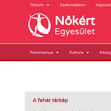
Rólunk
Szakirodalom
Kapcsol
Nőkért
Egyesület
Feminizmus
Kultúra
Közü
A fehér térkép