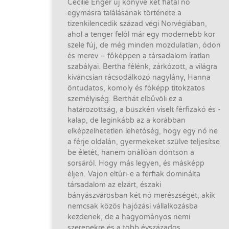
Cecilie Enger új könyve két fiatal nő
egymásra találásának története a
tizenkilencedik század végi Norvégiában,
ahol a tenger felől már egy modernebb kor
szele fúj, de még minden mozdulatlan, ódon
és merev – főképpen a társadalom íratlan
szabályai. Bertha félénk, zárkózott, a világra
kíváncsian rácsodálkozó nagylány, Hanna
öntudatos, komoly és főképp titokzatos
személyiség. Berthát elbűvöli ez a
határozottság, a büszkén viselt férfizakó és -
kalap, de leginkább az a korábban
elképzelhetetlen lehetőség, hogy egy nő ne
a férje oldalán, gyermekeket szülve teljesítse
be életét, hanem önállóan döntsön a
sorsáról. Hogy más legyen, és másképp
éljen. Vajon eltűri-e a férfiak dominálta
társadalom az elzárt, északi
bányászvárosban két nő merészségét, akik
nemcsak közös hajózási vállalkozásba
kezdenek, de a hagyományos nemi
szerepekre és a több évszázados