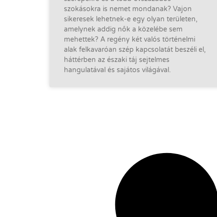
szokásokra is nemet mondanak? Vajon
sikeresek lehetnek-e egy olyan területen,
amelynek addig nők a közelébe sem
mehettek? A regény két valós történelmi
alak felkavaróan szép kapcsolatát beszéli el,
háttérben az északi táj sejtelmes
hangulatával és sajátos világával.