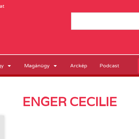
at
gy
Magánügy
Arckép
Podcast
ENGER CECILIE