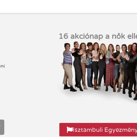
16 akciónap a nők ell
eni
Isztambuli Egyezmén