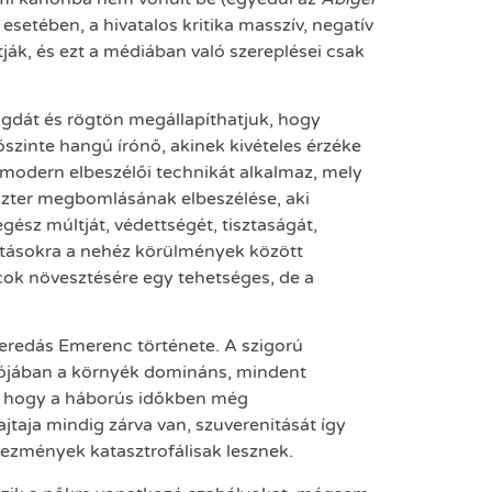
setében, a hivatalos kritika masszív, negatív
ják, és ezt a médiában való szereplései csak
gdát és rögtön megállapíthatjuk, hogy
szinte hangú írónő, akinek kivételes érzéke
modern elbeszélői technikát alkalmaz, mely
szter megbomlásának elbeszélése, aki
gész múltját, védettségét, tisztaságát,
fojtásokra a nehéz körülmények között
rcok növesztésére egy tehetséges, de a
Szeredás Emerenc története. A szigorú
valójában a környék domináns, mindent
ül, hogy a háborús időkben még
ajtaja mindig zárva van, szuverenitását így
kezmények katasztrofálisak lesznek.