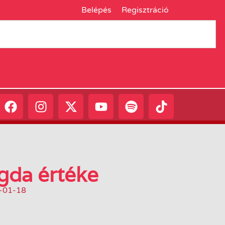
Belépés
Regisztráció
gda értéke
-01-18