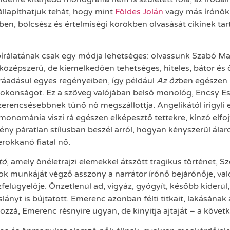
állapíthatjuk tehát, hogy mint
Földes Jolán
vagy más írónők e
ben, bölcsész és értelmiségi körökben olvasását cikinek tart
bírálatának csak egy módja lehetséges: olvassunk Szabó Ma
özépszerű, de kiemelkedően tehetséges, hiteles, bátor és ő
 ráadásul egyes regényeiben, így például
Az őz
ben egészen 
okonságot. Ez a szöveg valójában belső monológ, Encsy E
erencsésebbnek tűnő nő megszállottja. Angelikától irigyli e
 a monománia viszi rá egészen elképesztő tettekre, kínzó el
gény páratlan stílusban beszél arról, hogyan kényszerül ála
erokkanó fiatal nő.
tó
, amely önéletrajzi elemekkel átszőtt tragikus történet, 
mások munkáját végző asszony a narrátor írónő bejárónője, 
ázfelügyelője. Önzetlenül ad, vigyáz, gyógyít, később kider
lányt is bújtatott. Emerenc azonban félti titkait, lakásának 
ozzá, Emerenc résnyire ugyan, de kinyitja ajtaját – a követ