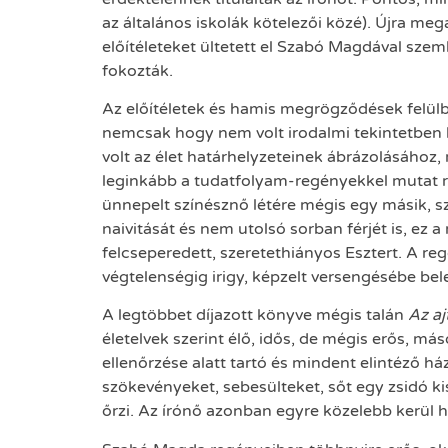
az általános iskolák kötelezői közé). Újra meg
előítéleteket ültetett el Szabó Magdával szem
fokozták.
Az előítéletek és hamis megrögződések felül
nemcsak hogy nem volt irodalmi tekintetben k
volt az élet határhelyzeteinek ábrázolásához,
leginkább a tudatfolyam-regényekkel mutat r
ünnepelt színésznő létére mégis egy másik, sz
naivitását és nem utolsó sorban férjét is, ez
felcseperedett, szeretethiányos Esztert. A re
végtelenségig irigy, képzelt versengésébe bel
A legtöbbet díjazott könyve mégis talán
Az aj
életelvek szerint élő, idős, de mégis erős, 
ellenőrzése alatt tartó és mindent elintéző h
szökevényeket, sebesülteket, sőt egy zsidó kis
őrzi. Az írónő azonban egyre közelebb kerül h