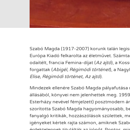
Szabó Magda (1917-2007) korunk talán legis
Európa Kiadó felkarolta az életművet. Számtal
odaítélt, francia Femina-díjat (
Az ajtó
), a Kos
forgattak (
Abigél, Régimódi történet
), a Nag
Elise, Régimódi történet, Az ajtó
).
Mindezek ellenére Szabó Magda pályafutása ne
állásából, könyvei nem jelenhettek meg. 1959
Esterházy nevével fémjelzett) posztmodern ára
szorította Szabó Magda hagyományosabb, bels
fanyalgó kritikák, hozzászólások születtek,
igényeket kértek rajta számon, amiknek Szab
érdektelennek titulálták az írónőt. Pontos, m