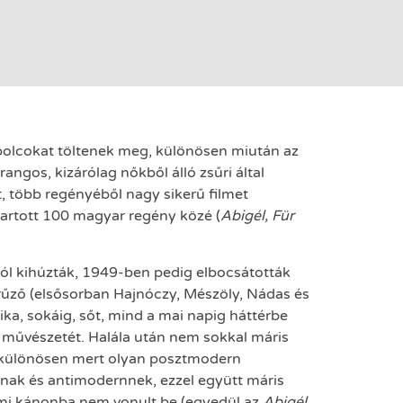
olcokat töltenek meg, különösen miután az
ngos, kizárólag nőkből álló zsűri által
, több regényéből nagy sikerű filmet
tartott 100 magyar regény közé (
Abigél, Für
ról kihúzták, 1949-ben pedig elbocsátották
űrűző (elsősorban Hajnóczy, Mészöly, Nádas és
ika, sokáig, sőt, mind a mai napig háttérbe
 művészetét. Halála után nem sokkal máris
, különösen mert olyan posztmodern
snak és antimodernnek, ezzel együtt máris
dalmi kánonba nem vonult be (egyedül az
Abigél