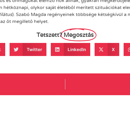
os és önmagukat elemző nők állnak, gyakran megkérdőjel
 hétköznapi, olykor saját életéből merített szituációkat el
ilátus
). Szabó Magda regényeinek többsége kétségkívül a 
az őt megillető helyet.
Tetszett?
Megosztás
k
Twitter
LinkedIn
X