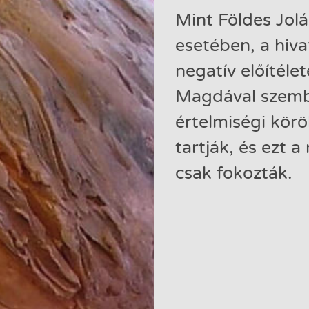
Mint Földes Jol
esetében, a hiva
negatív előítélet
Magdával szemb
értelmiségi körö
tartják, és ezt 
csak fokozták.