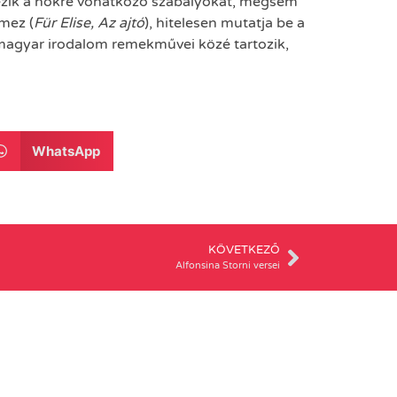
ezik a nőkre vonatkozó szabályokat, mégsem
emez (
Für Elise, Az ajtó
), hitelesen mutatja be a
magyar irodalom remekművei közé tartozik,
WhatsApp
KÖVETKEZŐ
Alfonsina Storni versei