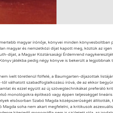
mertebb magyar írónője, könyvei minden könyvesboltban p
an magyar és nemzetközi díjat kapott meg, köztük az igen ra
suth-díjat, a Magyar Köztársasági Érdemrend nagykeresztjét
yKönyv játékba pedig négy könyve is bekerült a legjobbnak 
m ívelt töretlenül fölfelé, a Baumgarten-díjazottak listájá
-től válhatott szabadfoglalkozású íróvá, de az ekkor begy
mlat és ezzel együtt az új szövegtechnikákat preferáló krit
ő monológokra építkező vagy éppen teljességgel lineáris
 melyek elsősorban Szabó Magda középszerűségét állították
ó Magda soha nem akart megfelelni, a kritikusok aszexuáli
indenre kiterjedő monográfia nem is született róla, az iro