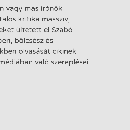
án vagy más írónők
talos kritika masszív,
eket ültetett el Szabó
en, bölcsész és
kben olvasását cikinek
a médiában való szereplései