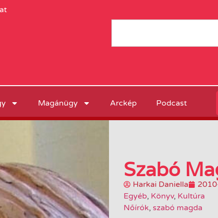
at
gy
Magánügy
Arckép
Podcast
Szabó Ma
Harkai Daniella
2010
Egyéb
,
Könyv
,
Kultúra
Nőírók
,
szabó magda