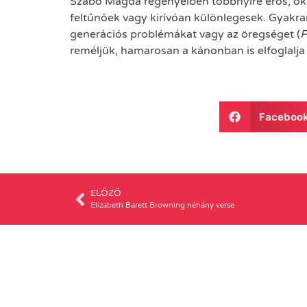
Szabó Magda regényeiben többnyire erős, ok
feltűnőek vagy kirívóan különlegesek. Gyakran
generációs problémákat vagy az öregséget (
P
reméljük, hamarosan a kánonban is elfoglalja 
Faceboo
ELŐZŐ
Elizabeth Barett Browning néhány verse