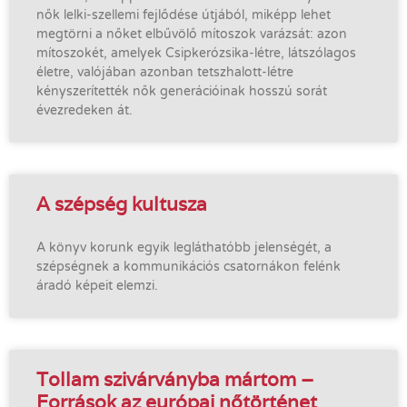
nők lelki-szellemi fejlődése útjából, miképp lehet
megtörni a nőket elbűvölő mítoszok varázsát: azon
mítoszokét, amelyek Csipkerózsika-létre, látszólagos
életre, valójában azonban tetszhalott-létre
kényszerítették nők generációinak hosszú sorát
évezredeken át.
A szépség kultusza
A könyv korunk egyik legláthatóbb jelenségét, a
szépségnek a kommunikációs csatornákon felénk
áradó képeit elemzi.
Tollam szivárványba mártom –
Források az európai nőtörténet