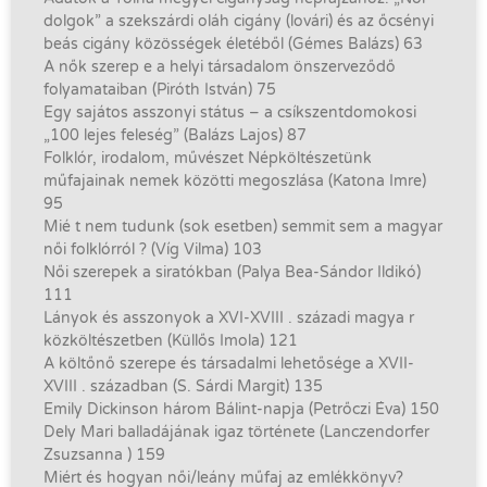
dolgok” a szekszárdi oláh cigány (lovári) és az őcsényi
beás cigány közösségek életéből (Gémes Balázs) 63
A nők szerep e a helyi társadalom önszerveződő
folyamataiban (Piróth István) 75
Egy sajátos asszonyi státus – a csíkszentdomokosi
„100 lejes feleség” (Balázs Lajos) 87
Folklór, irodalom, művészet Népköltészetünk
műfajainak nemek közötti megoszlása (Katona Imre)
95
Mié t nem tudunk (sok esetben) semmit sem a magyar
női folklórról ? (Víg Vilma) 103
Női szerepek a siratókban (Palya Bea-Sándor Ildikó)
111
Lányok és asszonyok a XVI-XVIII . századi magya r
közköltészetben (Küllős Imola) 121
A költőnő szerepe és társadalmi lehetősége a XVII-
XVIII . században (S. Sárdi Margit) 135
Emily Dickinson három Bálint-napja (Petrőczi Éva) 150
Dely Mari balladájának igaz története (Lanczendorfer
Zsuzsanna ) 159
Miért és hogyan női/leány műfaj az emlékkönyv?