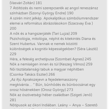
(Vasvári Zoltán) 181
7 Átöltözés és nemi szerepcserék az angol reneszánsz
színházban (Szonyi György Endre) 190
A szirén mint jelkép. Apokaliptikus szimbólumrendszer
elemei a református ábrázolásokon (Szacsvay Éva )
200
A nők és a hangszerjáték (Tari Lujza) 209
Pszichológia, mitológia, néphit és kitekintés Diana és
Szent Hubertus. Vannak-e nemek közötti
különbségek a kognitív képességekben? (Séra László)
229
Héra, a feleség archetípusa (Szombati Agnes) 245
Nők a nemiségen innen és túl (Keszeg Vilmos) 259
Női tisztátalansági tabuk a magyar néphitben
(Csonka-Takács Eszter) 266
„Az ifjú Aprakszejevn a fejedelemasszony
megkívánta… ” Bűn, bűnhődés és bűnbocsánat egy
orosz hősénekben (Orosz György) 273
Nők az ószövetségi héber családban (Szigeti Jenő)
281
Nőtipusok az ókori Indiában. Leány – Anya – Szerető