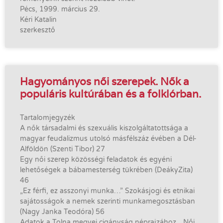
Pécs, 1999. március 29.
Kéri Katalin
szerkesztő
Hagyományos női szerepek. Nők a
populáris kultúrában és a folklórban.
Tartalomjegyzék
A nők társadalmi és szexuális kiszolgáltatottsága a
magyar feudalizmus utolsó másfélszáz évében a Dél-
Alföldön (Szenti Tibor) 27
Egy női szerep közösségi feladatok és egyéni
lehetőségek a bábamesterség tükrében (DeákyZita)
46
„Ez férfi, ez asszonyi munka…” Szokásjogi és etnikai
sajátosságok a nemek szerinti munkamegosztásban
(Nagy Janka Teodóra) 56
Adatok a Tolna megyei cigányság néprajzához. „Női