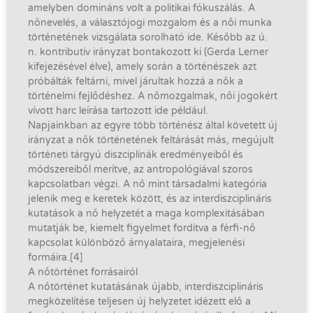
amelyben domináns volt a politikai fókuszálás. A
nőnevelés, a választójogi mozgalom és a női munka
történetének vizsgálata sorolható ide. Később az ú.
n. kontributív irányzat bontakozott ki (Gerda Lerner
kifejezésével élve), amely során a történészek azt
próbálták feltárni, mivel járultak hozzá a nők a
történelmi fejlődéshez. A nőmozgalmak, női jogokért
vívott harc leírása tartozott ide például.
Napjainkban az egyre több történész által követett új
irányzat a nők történetének feltárását más, megújult
történeti tárgyú diszciplínák eredményeiből és
módszereiből merítve, az antropológiával szoros
kapcsolatban végzi. A nő mint társadalmi kategória
jelenik meg e keretek között, és az interdiszciplináris
kutatások a nő helyzetét a maga komplexitásában
mutatják be, kiemelt figyelmet fordítva a férfi-nő
kapcsolat különböző árnyalataira, megjelenési
formáira.[4]
A nőtörténet forrásairól
A nőtörténet kutatásának újabb, interdiszciplináris
megközelítése teljesen új helyzetet idézett elő a