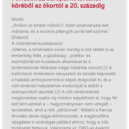
köréből az ókortól a 20. századig
Mottó:
„Amikor az ember nőkről ír, tollát szivárványba kell
mártania, és a sorokra pillangók porát kell szórnia.”
(Diderot)
A nőtörténeti kutatásokról
Jóllehet, a történelem során mindig a nők tették ki az
emberiség felét, a gazdaság-, politika- és
eszmetörténeti kutatások alkalmával az ő
történetüknek feltárása mégis háttérbe szorult.[1] A
különböző történetírói irányzatok és iskolák képviselői
a haladás antropocentrikus képét dolgozták ki, és a
nők történeti helyzetének evolúcióját is ebből a
szempontból vázolták.[2] A nők történetének
megismerése csakis oly módon képzelhető el, hogy fel
kell tárni azokat a – hagyományosan nem vizsgált –
területeket, ahol a nők „előtűnnek”. Miként a francia
Annales iskola tagjai előirányozták, a magánszféra
vizsgálata is szükséges például ahhoz, hogy a nők
történetét feltárjuk. Világszerte az 1960-as évektől