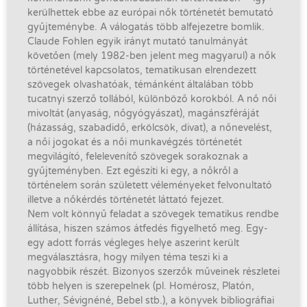
kerülhettek ebbe az európai nők történetét bemutató
gyűjteménybe. A válogatás több alfejezetre bomlik.
Claude Fohlen egyik irányt mutató tanulmányát
követően (mely 1982-ben jelent meg magyarul) a nők
történetével kapcsolatos, tematikusan elrendezett
szövegek olvashatóak, témánként általában több
tucatnyi szerző tollából, különböző korokból. A nő női
mivoltát (anyaság, nőgyógyászat), magánszféráját
(házasság, szabadidő, erkölcsök, divat), a nőnevelést,
a női jogokat és a női munkavégzés történetét
megvilágító, felelevenítő szövegek sorakoznak a
gyűjteményben. Ezt egészíti ki egy, a nőkről a
történelem során született véleményeket felvonultató
illetve a nőkérdés történetét láttató fejezet.
Nem volt könnyű feladat a szövegek tematikus rendbe
állítása, hiszen számos átfedés figyelhető meg. Egy-
egy adott forrás végleges helye aszerint került
megválasztásra, hogy milyen téma teszi ki a
nagyobbik részét. Bizonyos szerzők műveinek részletei
több helyen is szerepelnek (pl. Homérosz, Platón,
Luther, Sévignéné, Bebel stb.), a könyvek bibliográfiai