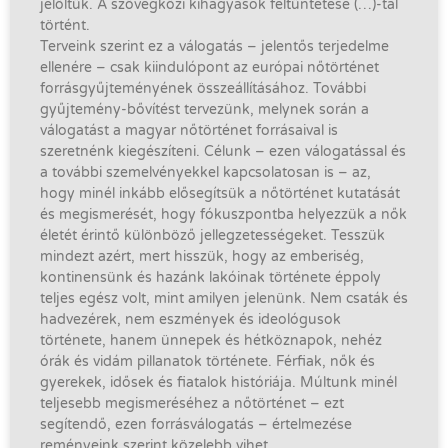
jelöltük. A szövegközi kihagyások feltüntetése (…)-tal
történt.
Terveink szerint ez a válogatás – jelentős terjedelme
ellenére – csak kiindulópont az európai nőtörténet
forrásgyűjteményének összeállításához. További
gyűjtemény-bővítést tervezünk, melynek során a
válogatást a magyar nőtörténet forrásaival is
szeretnénk kiegészíteni. Célunk – ezen válogatással és
a további szemelvényekkel kapcsolatosan is – az,
hogy minél inkább elősegítsük a nőtörténet kutatását
és megismerését, hogy fókuszpontba helyezzük a nők
életét érintő különböző jellegzetességeket. Tesszük
mindezt azért, mert hisszük, hogy az emberiség,
kontinensünk és hazánk lakóinak története éppoly
teljes egész volt, mint amilyen jelenünk. Nem csaták és
hadvezérek, nem eszmények és ideológusok
története, hanem ünnepek és hétköznapok, nehéz
órák és vidám pillanatok története. Férfiak, nők és
gyerekek, idősek és fiatalok históriája. Múltunk minél
teljesebb megismeréséhez a nőtörténet – ezt
segítendő, ezen forrásválogatás – értelmezése
reményeink szerint közelebb vihet.