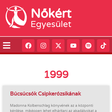
Nőkért
Egyesület
1999
Búcsúcsók Csipkerózsikának
Madonna Kolbenschlag könyvének az a központi
kérdése, miképpen lehet elhárítani az akadályokat a