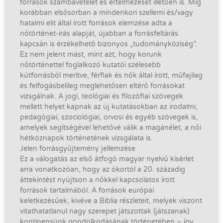
források számbavételét és értelmezését illetően is. Míg
korábban elsősorban a mindenkori szellemi és/vagy
hatalmi elit által írott források elemzése adta a
nőtörténet-írás alapját, újabban a forrásfeltárás
kapcsán is érzékelhető bizonyos „tudományköziség”.
Ez nem jelent mást, mint azt, hogy korunk
nőtörténettel foglalkozó kutatói szélesebb
kútforrásból merítve, férfiak és nők által írott, műfajilag
és felfogásbelileg meglehetősen eltérő forrásokat
vizsgálnak. A jogi, teológiai és filozófiai szövegek
mellett helyet kapnak az új kutatásokban az irodalmi,
pedagógiai, szociológiai, orvosi és egyéb szövegek is,
amelyek segítségével lehetővé válik a magánélet, a női
hétköznapok történetének vizsgálata is.
Jelen forrásgyűjtemény jellemzése
Ez a válogatás az első átfogó magyar nyelvű kísérlet
arra vonatkozóan, hogy az ókortól a 20. századig
áttekintést nyújtson a nőkkel kapcsolatos írott
források tartalmából. A források európai
keletkezésűek, kivéve a Biblia részleteit, melyek viszont
vitathatatlanul nagy szerepet játszottak (játszanak)
kontinensünk gondolkodásának történetében – így