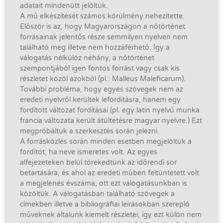
adatait mindenütt jelöltük.
A mű elkészítését számos körülmény nehezítette.
Először is az, hogy Magyarországon a nőtörténet
forrásainak jelentős része semmilyen nyelven nem
található meg illetve nem hozzáférhető. Így a
válogatás nélkülöz néhány, a nőtörténet
szempontjából igen fontos forrást vagy csak kis
részletet közöl azokból (pl.: Malleus Maleficarum).
További probléma, hogy egyes szövegek nem az
eredeti nyelvről kerültek lefordításra, hanem egy
fordított változat fordításai (pl. egy latin nyelvű munka
francia változata került átültetésre magyar nyelvre.) Ezt
megpróbáltuk a szerkesztés során jelezni.
A forrásközlés során minden esetben megjelöltük a
fordítót, ha neve ismeretes volt. Az egyes
alfejezeteken belül törekedtünk az időrendi sor
betartására, és ahol az eredeti műben feltüntetett volt
a megjelenés évszáma, ott ezt válogatásunkban is
közöltük. A válogatásban található szövegek a
címekben illetve a bibliográfiai leírásokban szereplő
műveknek általunk kiemelt részletei, így ezt külön nem