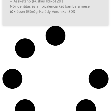
– Aszkétanő (Puskás Ildikó) 291
Női identitás és ambivalencia két bambara mese
tükrében (Görög-Karády Veronika) 303