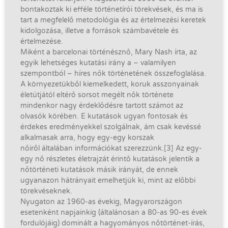
bontakoztak ki efféle történetírói törekvések, és ma is
tart a megfelelő metodológia és az értelmezési keretek
kidolgozása, illetve a források számbavétele és
értelmezése.
Miként a barcelonai történésznő, Mary Nash írta, az
egyik lehetséges kutatási irány a – valamilyen
szempontból – híres nők történetének összefoglalása.
A környezetükből kiemelkedett, koruk asszonyainak
életútjától eltérő sorsot megélt nők története
mindenkor nagy érdeklődésre tartott számot az
olvasók körében. E kutatások ugyan fontosak és
érdekes eredményekkel szolgálnak, ám csak kevéssé
alkalmasak arra, hogy egy-egy korszak
nőiről általában információkat szerezzünk.[3] Az egy-
egy nő részletes életrajzát érintő kutatások jelentik a
nőtörténeti kutatások másik irányát, de ennek
ugyanazon hátrányait emelhetjük ki, mint az előbbi
törekvéseknek.
Nyugaton az 1960-as évekig, Magyarországon
esetenként napjainkig (általánosan a 80-as 90-es évek
fordulójáig) dominált a hagyományos nőtörténet-írás,