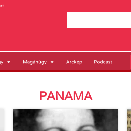
at
gy
Magánügy
Arckép
Podcast
PANAMA