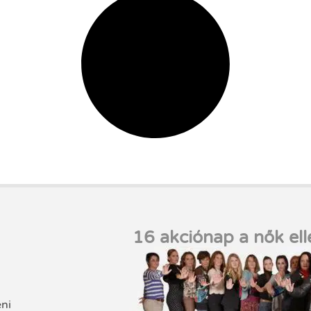
16 akciónap a nők ell
eni