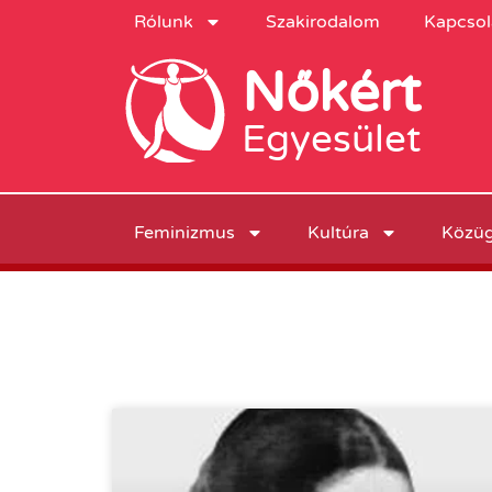
Rólunk
Szakirodalom
Kapcsol
Nőkért
Egyesület
Feminizmus
Kultúra
Közü