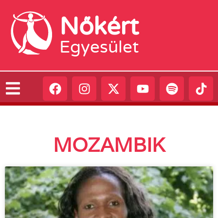
Nőkért
Egyesület
MOZAMBIK