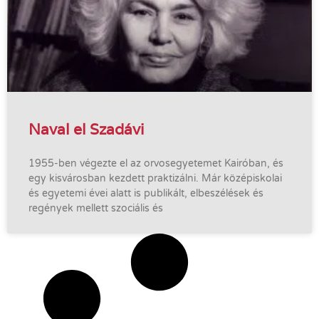
Naval el Szadávi
1955-ben végezte el az orvosegyetemet Kairóban, és
egy kisvárosban kezdett praktizálni. Már középiskolai
és egyetemi évei alatt is publikált, elbeszélések és
regények mellett szociális és