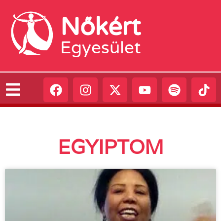
Nőkért
Egyesület
EGYIPTOM