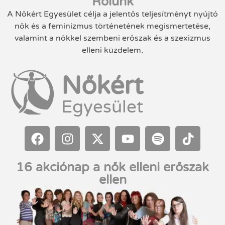
Rólunk
A Nőkért Egyesület célja a jelentős teljesítményt nyújtó
nők és a feminizmus történetének megismertetése,
valamint a nőkkel szembeni erőszak és a szexizmus
elleni küzdelem.
Nőkért
Egyesület
16 akciónap a nők elleni erőszak
ellen