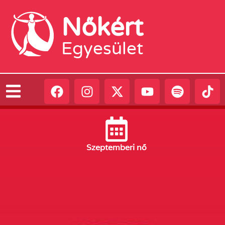
Nőkért
Egyesület
Szeptember
i nő