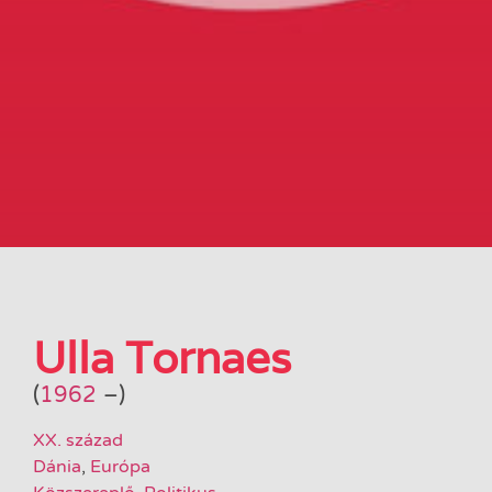
Ulla Tornaes
(
1962
–
)
XX. század
Dánia
,
Európa