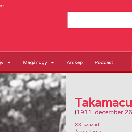
at
gy
Magánügy
Arckép
Podcast
Takamacu
(
1911
.
december 26
XX. század
Ázsia
,
Japán