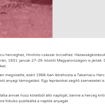
 herceghez, Hirohito császár öccséhez. Házasságkötésük ut
orán, 1931. január 27-29. között Magyarországon is jártak. D
őket.
 igen megviselte, ezért 1968-ban létrehozta a Takamacu He
ott anyagi támogatást. Egy leprásokat segítő szervezetet i
álta annak húsz kötetből álló naplóját, benne a herceg kriti
nére Kikuko publikálta a naplók anyagát.