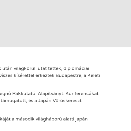
án világkörüli utat tettek, diplomáciai
íszes kísérettel érkeztek Budapestre, a Keleti
rcegnő Rákkutatói Alapítványt. Konferencákat
s támogatott, és a Japán Vöröskereszt
káját a második világháború alatti japán