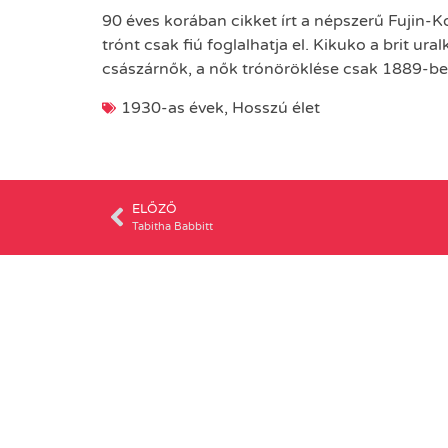
90 éves korában cikket írt a népszerű Fujin-
trónt csak fiú foglalhatja el. Kikuko a brit u
császárnők, a nők trónöröklése csak 1889-b
1930-as évek
,
Hosszú élet
ELŐZŐ
Tabitha Babbitt