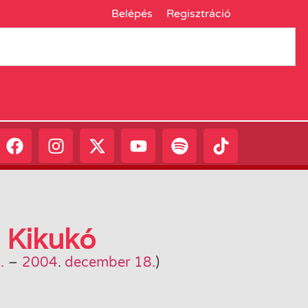
Belépés
Regisztráció
 Kikukó
.
–
2004
.
december 18.
)