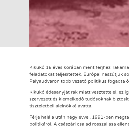
Kikukó 18 éves korában ment férjhez Takamacu
feladatokat teljesítettek. Európai nászútjuk s
Pályaudvaron több vezető politikus fogadta 
Kikukó édesanyját rák miatt vesztette el, ez
szervezett és kiemelkedő tudósoknak biztosít
tiszteletbeli alelnökké avatta.
Férje halála után négy évvel, 1991-ben megtal
politikáról. A császári család rosszallása elle