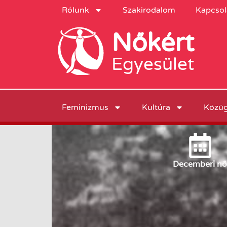
Rólunk
Szakirodalom
Kapcsol
Nőkért
Egyesület
Feminizmus
Kultúra
Közü
December
i nő