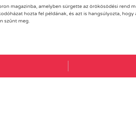
Koron magazinba, amelyben sürgette az örökösödési rend me
ralkodóházat hozta fel példának, és azt is hangsúlyozta, hogy
en szűnt meg.