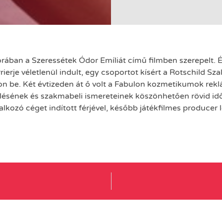
rában a Szeressétek Ódor Emíliát című filmben szerepelt. 
rierje véletlenül indult, egy csoportot kísért a Rotschild S
n be. Két évtizeden át ő volt a Fabulon kozmetikumok rekl
ízlésének és szakmabeli ismereteinek köszönhetően rövid idő
lkozó céget indított férjével, később játékfilmes producer 