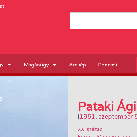
at
gy
Magánügy
Arckép
Podcast
ő
Pataki Ági
(
1951
.
szeptember 5
XX. század
Európa
,
Magyarország