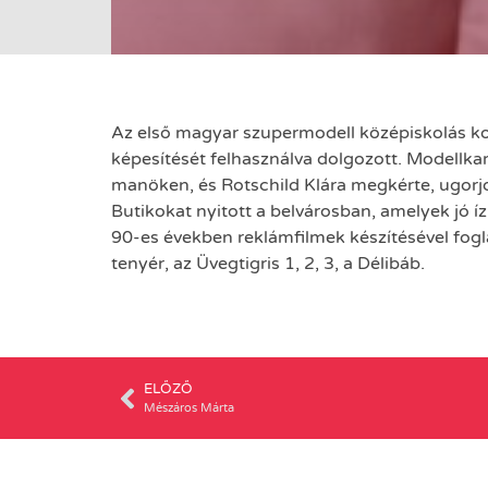
Az első magyar szupermodell középiskolás ko
képesítését felhasználva dolgozott. Modellkar
manöken, és Rotschild Klára megkérte, ugorjo
Butikokat nyitott a belvárosban, amelyek jó 
90-es években reklámfilmek készítésével fogla
tenyér, az Üvegtigris 1, 2, 3, a Délibáb.
ELŐZŐ
Mészáros Márta