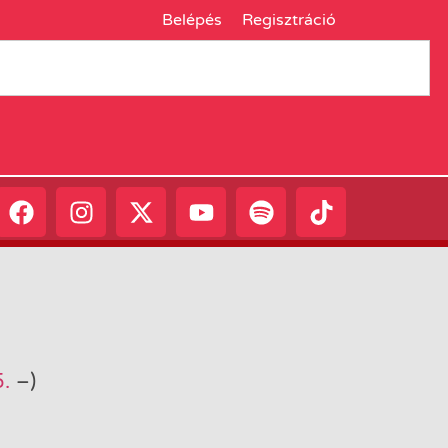
Belépés
Regisztráció
.
–
)