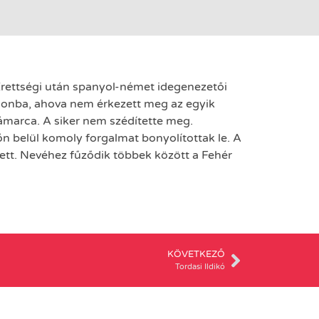
Érettségi után spanyol-német idegenezetői
zalonba, ahova nem érkezett meg az egyik
ámarca. A siker nem szédítette meg.
n belül komoly forgalmat bonyolítottak le. A
lett. Nevéhez fűződik többek között a Fehér
KÖVETKEZŐ
Tordasi Ildikó