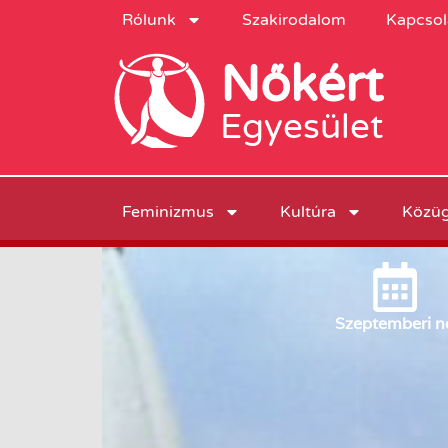
Rólunk
Szakirodalom
Kapcsol
Nőkért
Egyesület
Feminizmus
Kultúra
Közü
Szeptember
i n