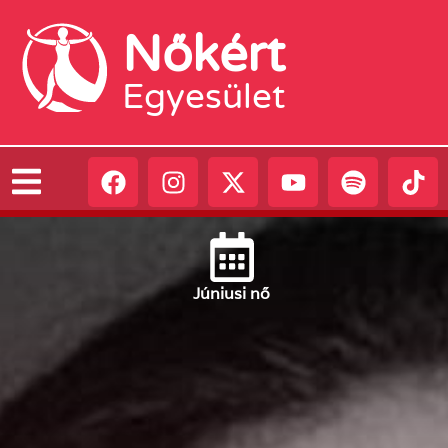
Nőkért
Egyesület
Június
i nő