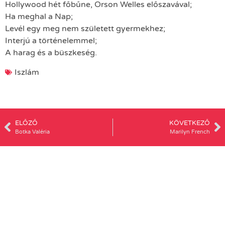
Hollywood hét főbűne, Orson Welles előszavával;
Ha meghal a Nap;
Levél egy meg nem született gyermekhez;
Interjú a történelemmel;
A harag és a büszkeség.
Iszlám
ELŐZŐ
KÖVETKEZŐ
Botka Valéria
Marilyn French