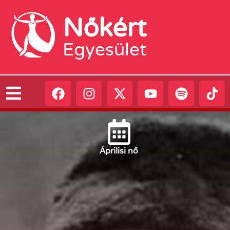
Nőkért
Egyesület
Április
i nő