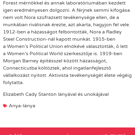
Forest mérnökkel és annak laboratóriumában kezdett
igen eredményesen dolgozni. A férjnek semmi kifogása
nem volt Nora szüfrazsett tevékenysége ellen, de a
munkában riválisnak érezte, azt akarta, hagyjon fel vele.
1912-ben a házasságot felbontották, Nora a Radley
Steel Construction-nál kapott munkát. 1915-ben
a Women’s Political Union elnökévé választották, ő lett
a Women’s Political World szerkesztője is. 1919-ben
Morgan Barney építésszel között házasságot,
Connecticutba költöztek, ahol ingatlanfejlesztő
vállalkozást nyitott. Aktivista tevékenységét élete végéig
folytatta.
Elizabeth Cady Stanton lányával és unokájával
Anya-lánya