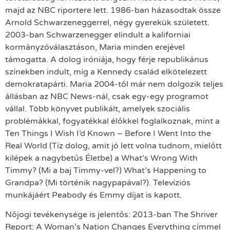
majd az NBC riportere lett. 1986-ban házasodtak össze
Arnold Schwarzeneggerrel, négy gyerekük született.
2003-ban Schwarzenegger elindult a kaliforniai
kormányzóválasztáson, Maria minden erejével
támogatta. A dolog iróniája, hogy férje republikánus
színekben indult, míg a Kennedy család elkötelezett
demokratapárti. Maria 2004-től már nem dolgozik teljes
állásban az NBC News-nál, csak egy-egy programot
vállal. Több könyvet publikált, amelyek szociális
problémákkal, fogyatékkal élőkkel foglalkoznak, mint a
Ten Things I Wish I’d Known – Before I Went Into the
Real World (Tíz dolog, amit jó lett volna tudnom, mielőtt
kilépek a nagybetűs Életbe) a What’s Wrong With
Timmy? (Mi a baj Timmy-vel?) What’s Happening to
Grandpa? (Mi történik nagypapával?). Televíziós
munkájáért Peabody és Emmy díjat is kapott.
Nőjogi tevékenysége is jelentős: 2013-ban The Shriver
Report: A Woman’s Nation Changes Everything címmel