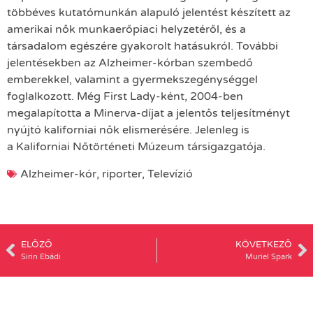
többéves kutatómunkán alapuló jelentést készített az
amerikai nők munkaerőpiaci helyzetéről, és a
társadalom egészére gyakorolt hatásukról. További
jelentésekben az Alzheimer-kórban szembedő
emberekkel, valamint a gyermekszegénységgel
foglalkozott. Még First Lady-ként, 2004-ben
megalapította a Minerva-díjat a jelentős teljesítményt
nyújtó kaliforniai nők elismerésére. Jelenleg is
a Kaliforniai Nőtörténeti Múzeum társigazgatója.
Alzheimer-kór
,
riporter
,
Televízió
ELŐZŐ
KÖVETKEZŐ
Sirin Ebádi
Muriel Spark