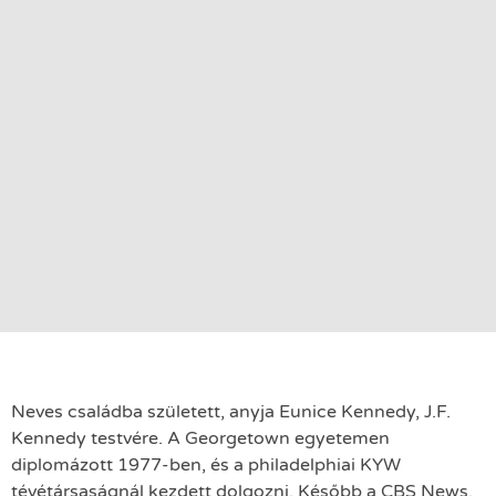
Neves családba született, anyja Eunice Kennedy, J.F.
Kennedy testvére. A Georgetown egyetemen
diplomázott 1977-ben, és a philadelphiai KYW
tévétársaságnál kezdett dolgozni. Később a CBS News,