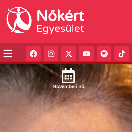
Nőkért
Egyesület
November
i nő