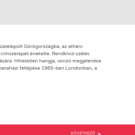
sszatelepült Görögországba, az athéni
 címszerepét énekelte. Rendkívül széles
ására. Hihetetlen hangja, vonzó megjelenése
operaházi fellépése 1965-ben Londonban, a
KÖVETKEZŐ