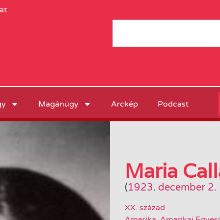
at
gy
Magánügy
Arckép
Podcast
Maria Call
(
1923
.
december 2.
XX. század
Amerika
,
Amerikai Egyes