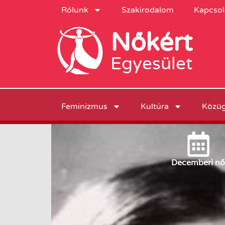
Rólunk
Szakirodalom
Kapcsol
Nőkért
Egyesület
Feminizmus
Kultúra
Közü
December
i nő