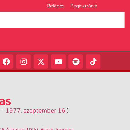
Belépés
Regisztráció
as
–
1977
.
szeptember 16.
)
ült Államok (USA)
,
Észak-Amerika