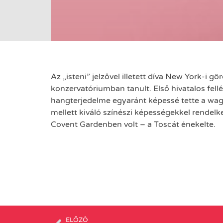
Az „isteni” jelzővel illetett díva New York-i 
konzervatóriumban tanult. Első hivatalos fell
hangterjedelme egyaránt képessé tette a wag
mellett kiváló színészi képességekkel rende
Covent Gardenben volt – a Toscát énekelte.
ELŐZŐ