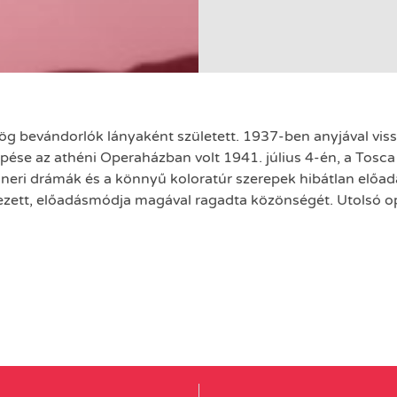
görög bevándorlók lányaként született. 1937-ben anyjával vi
épése az athéni Operaházban volt 1941. július 4-én, a Tosca
neri drámák és a könnyű koloratúr szerepek hibátlan előad
lkezett, előadásmódja magával ragadta közönségét. Utolsó 