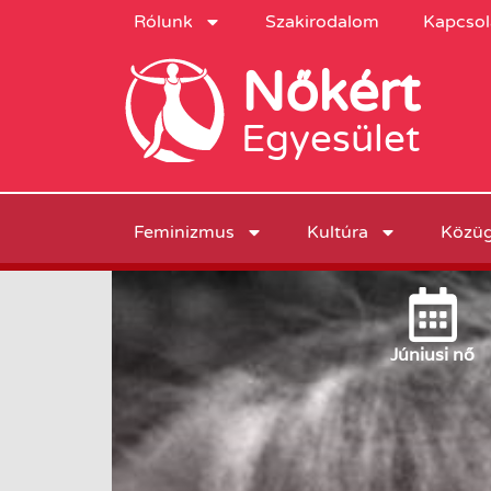
Rólunk
Szakirodalom
Kapcsol
Nőkért
Egyesület
Feminizmus
Kultúra
Közü
Június
i nő