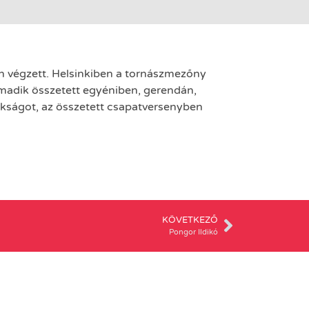
en végzett. Helsinkiben a tornászmezőny
rmadik összetett egyéniben, gerendán,
kságot, az összetett csapatversenyben
KÖVETKEZŐ
Pongor Ildikó