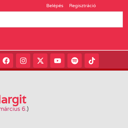
Belépés
Regisztráció
argit
március 6.
)