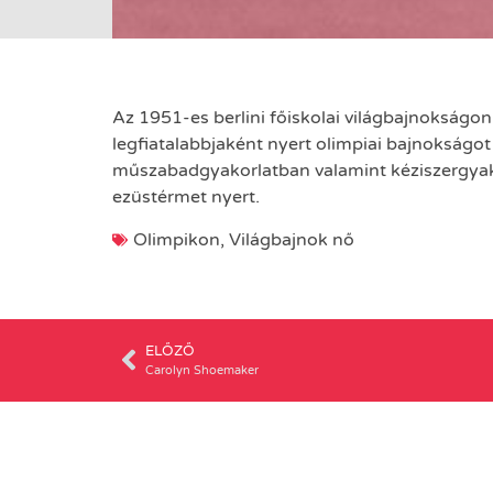
Az 1951-es berlini főiskolai világbajnokságo
legfiatalabbjaként nyert olimpiai bajnokságo
műszabadgyakorlatban valamint kéziszergyako
ezüstérmet nyert.
Olimpikon
,
Világbajnok nő
ELŐZŐ
Carolyn Shoemaker