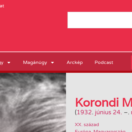
at
gy
Magánügy
Arckép
Podcast
Korondi M
(
1932
.
június 24.
–
.
XX. század
Európa
,
Magyarország