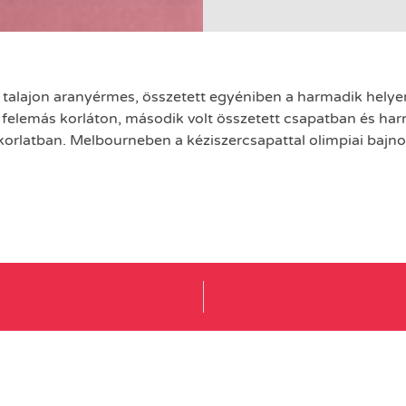
n talajon aranyérmes, összetett egyéniben a harmadik hely
t felemás korláton, második volt összetett csapatban és ha
rlatban. Melbourneben a kéziszercsapattal olimpiai bajno