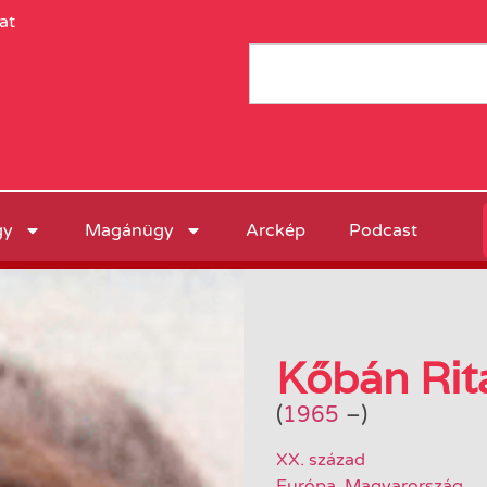
at
gy
Magánügy
Arckép
Podcast
Kőbán Rit
(
1965
–
)
XX. század
Európa
,
Magyarország