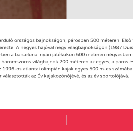
erdülő országos bajnokságon, párosban 500 méteren. Első 
rezte. A négyes hajóval négy világbajnokságon (1987 Dui
2-ben a barcelonai nyári játékokon 500 méteren négyesben 
háromszoros világbajnok 200 méteren az egyes, a páros és
 1996-os atlantai olimpián kajak egyes 500 m-es számába
álasztották az Év kajakozónőjévé, és az év sportolójává.