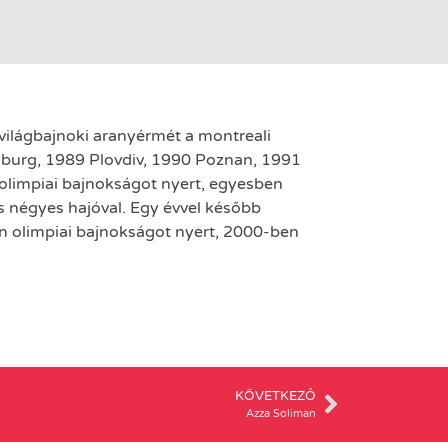
világbajnoki aranyérmét a montreali
sburg, 1989 Plovdiv, 1990 Poznan, 1991
olimpiai bajnokságot nyert, egyesben
 négyes hajóval. Egy évvel később
n olimpiai bajnokságot nyert, 2000-ben
KÖVETKEZŐ
Azza Soliman