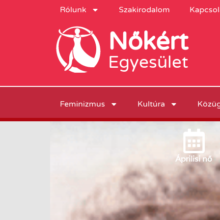
Rólunk
Szakirodalom
Kapcsol
Nőkért
Egyesület
Feminizmus
Kultúra
Közü
Április
i nő