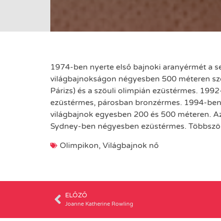
1974-ben nyerte első bajnoki aranyérmét a s
világbajnokságon négyesben 500 méteren sze
Párizs) és a szöuli olimpián ezüstérmes. 199
ezüstérmes, párosban bronzérmes. 1994-ben 
világbajnok egyesben 200 és 500 méteren. Az
Sydney-ben négyesben ezüstérmes. Többször v
Olimpikon
,
Világbajnok nő
ELŐZŐ
Joanne Katherine Rowling