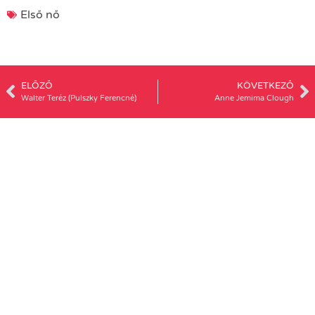
Első nő
ELŐZŐ
KÖVETKEZŐ
Walter Teréz (Pulszky Ferencné)
Anne Jemima Clough