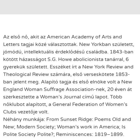
Az első nő, akit az American Academy of Arts and
Letters tagjai közé választottak. New Yorkban született,
jómódú, intellektuális érdeklődésű családba. 1843-ban
kötött házasságot S.G. Howe abolicionista tanárral, 6
gyerekük született. Esszéket írt a New York Review and
Theological Review számára, első verseskötete 1853-
ban jelent meg. Alapító tagja és első elnöke volt a New
England Woman Suffrage Association-nek, 20 éven át
szerkesztette a Woman’s Journal című lapot. Több
nőklubot alapított, a General Federation of Women’s
Clubs vezetője volt.
Néhány munkája: From Sunset Ridge: Poems Old and
New; Modern Society; Woman’s work in America; Is
Polite Society Polite?; Reminiscences: 1819–1899.