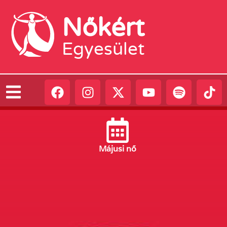
Nőkért
Egyesület
Május
i nő