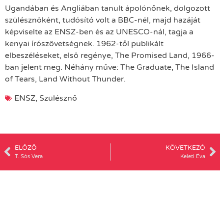
Ugandában és Angliában tanult ápolónőnek, dolgozott
szülésznőként, tudósító volt a BBC-nél, majd hazáját
képviselte az ENSZ-ben és az UNESCO-nál, tagja a
kenyai írószövetségnek. 1962-től publikált
elbeszéléseket, első regénye, The Promised Land, 1966-
ban jelent meg. Néhány műve: The Graduate, The Island
of Tears, Land Without Thunder.
ENSZ
,
Szülésznő
ELŐZŐ
KÖVETKEZŐ
T. Sós Vera
Keleti Éva