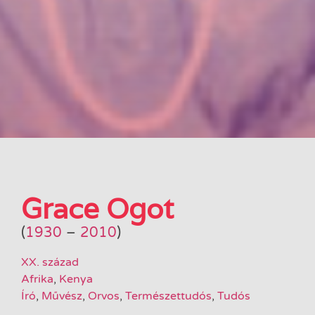
Grace Ogot
(
1930
–
2010
)
XX. század
Afrika
,
Kenya
Író
,
Művész
,
Orvos
,
Természettudós
,
Tudós