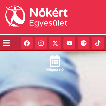
Nőkért
Egyesület
Május
i nő