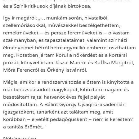
és a Színikritikusok díjának birtokosa.
Így ír magáról: „… munkám során, hivatalból,
szellemóriásokkal, művészekkel beszélgethettem,
remekműveket – és persze fércműveket is – olvastam
szakmányban, és tapasztalataimat, valamint színházi
élményeimet hétről hétre egymillió emberrel oszthattam
meg. Kötetben jártam körül a nőkérdést és a kortársi
prózát, könyvet írtam Jászai Mariról és Kaffka Margitról,
Móra Ferencről és Örkény Istvánról.
Mégis, amikor a rendszerváltozás előttem is kinyitotta a
már berozsdásodott nagykaput, kihúztam magami és
besétáltam rajta: hatvanöt éves fejjel pályát
módosítottam. A Bálint György Újságíró-akadémián
igazgatóként, tanárként azt találtam meg, amit
korábban – elvetélt pedagógusként – nem is kerestem:
a tanítás örömét. ”
Néhány műve: