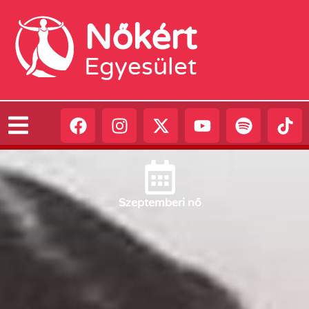
Nőkért
Egyesület
Szeptember
i nő