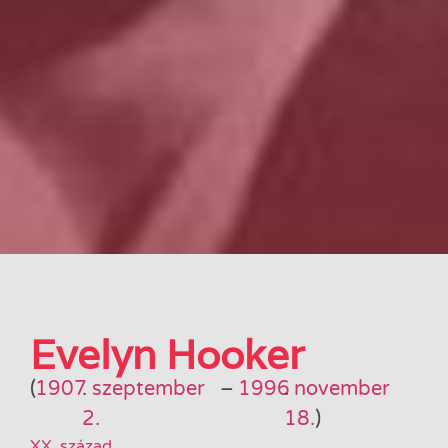
Evelyn Hooker
(
1907
.
szeptember
–
1996
.
november
2.
18.
)
XX. század