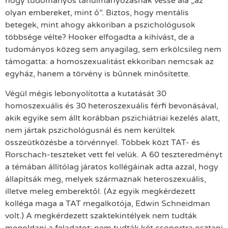
hogy tudományos tanulmányozásnak vesse alá „az
olyan embereket, mint ő”. Biztos, hogy mentális
betegek, mint ahogy akkoriban a pszichológusok
többsége vélte? Hooker elfogadta a kihívást, de a
tudományos közeg sem anyagilag, sem erkölcsileg nem
támogatta: a homoszexualitást ekkoriban nemcsak az
egyház, hanem a törvény is bűnnek minősítette.
Végül mégis lebonyolította a kutatását 30
homoszexuális és 30 heteroszexuális férfi bevonásával,
akik egyike sem állt korábban pszichiátriai kezelés alatt,
nem jártak pszichológusnál és nem kerültek
összeütközésbe a törvénnyel. Többek közt TAT- és
Rorschach-teszteket vett fel velük. A 60 teszteredményt
a témában állítólag járatos kollégáinak adta azzal, hogy
állapítsák meg, melyek származnak heteroszexuális,
illetve meleg emberektől. (Az egyik megkérdezett
kolléga maga a TAT megalkotója, Edwin Schneidman
volt.) A megkérdezett szaktekintélyek nem tudták
megoldani a feladatot: nem tudták két csoportra osztani