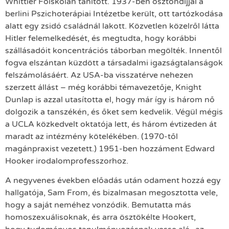
Whittier Főiskolán tanított. 1937-ben ösztöndíjjal a
berlini Pszichoterápiai Intézetbe került, ott tartózkodása
alatt egy zsidó családnál lakott. Közvetlen közelről látta
Hitler felemelkedését, és megtudta, hogy korábbi
szállásadóit koncentrációs táborban megölték. Innentől
fogva elszántan küzdött a társadalmi igazságtalanságok
felszámolásáért. Az USA-ba visszatérve nehezen
szerzett állást – még korábbi témavezetője, Knight
Dunlap is azzal utasította el, hogy már így is három nő
dolgozik a tanszékén, és őket sem kedvelik. Végül mégis
a UCLA közkedvelt oktatója lett, és három évtizeden át
maradt az intézmény kötelékében. (1970-től
magánpraxist vezetett.) 1951-ben hozzáment Edward
Hooker irodalomprofesszorhoz.
A negyvenes években előadás után odament hozzá egy
hallgatója, Sam From, és bizalmasan megosztotta vele,
hogy a saját neméhez vonzódik. Bemutatta más
homoszexuálisoknak, és arra ösztökélte Hookert,