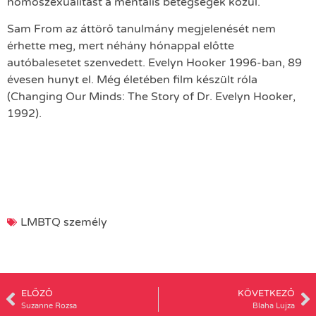
homoszexualitást a mentális betegségek közül.
Sam From az áttörő tanulmány megjelenését nem
érhette meg, mert néhány hónappal előtte
autóbalesetet szenvedett. Evelyn Hooker 1996-ban, 89
évesen hunyt el. Még életében film készült róla
(Changing Our Minds: The Story of Dr. Evelyn Hooker,
1992).
LMBTQ személy
ELŐZŐ
KÖVETKEZŐ
Suzanne Rozsa
Blaha Lujza