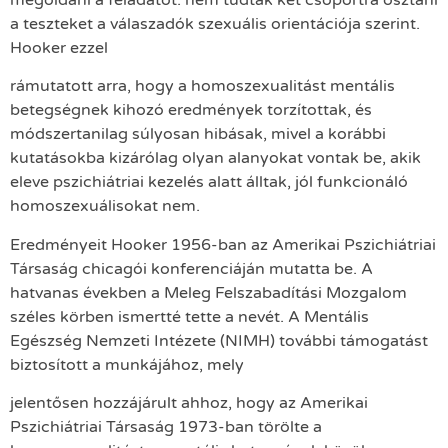
a teszteket a válaszadók szexuális orientációja szerint.
Hooker ezzel
rámutatott arra, hogy a homoszexualitást mentális
betegségnek kihozó eredmények torzítottak, és
módszertanilag súlyosan hibásak, mivel a korábbi
kutatásokba kizárólag olyan alanyokat vontak be, akik
eleve pszichiátriai kezelés alatt álltak, jól funkcionáló
homoszexuálisokat nem.
Eredményeit Hooker 1956-ban az Amerikai Pszichiátriai
Társaság chicagói konferenciáján mutatta be. A
hatvanas években a Meleg Felszabadítási Mozgalom
széles körben ismertté tette a nevét. A Mentális
Egészség Nemzeti Intézete (NIMH) további támogatást
biztosított a munkájához, mely
jelentősen hozzájárult ahhoz, hogy az Amerikai
Pszichiátriai Társaság 1973-ban törölte a