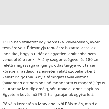
1907-ben született egy nebraskai kisvárosban, nyolc
testvére volt. Édesanyja tanulásra biztatta, azzal az
indokkal, hogy a tudás az egyetlen, amit soha nem
vehet el tőle senki. A lány szegénységével és 180 cm
feletti magasságával gúnyolódás tárgya volt társai
körében, ráadásul az egyetem alatt szobalányként
kellett dolgoznia. Anyja támogatásával viszont
(akkoriban ezt nem sok nő mondhatta el magáról) így is
eljutott az MA diplomáig, sőt utána a Johns Hopkins
Egyetem kevés női PhD-hallgatójának egyike lett.
Pályája kezdetén a Marylandi Női Főiskolán, majd a