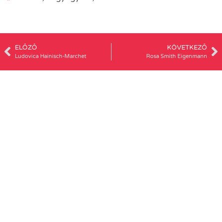
ELŐZŐ
KÖVETKEZŐ
Ludovica Hainisch-Marchet
Rosa Smith Eigenmann