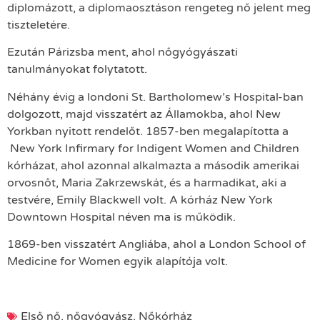
diplomázott, a diplomaosztáson rengeteg nő jelent meg
tiszteletére.
Ezután Párizsba ment, ahol nőgyógyászati
tanulmányokat folytatott.
Néhány évig a londoni St. Bartholomew’s Hospital-ban
dolgozott, majd visszatért az Államokba, ahol New
Yorkban nyitott rendelőt. 1857-ben megalapította a
New York Infirmary for Indigent Women and Children
kórházat, ahol azonnal alkalmazta a második amerikai
orvosnőt, Maria Zakrzewskát, és a harmadikat, aki a
testvére, Emily Blackwell volt. A kórház New York
Downtown Hospital néven ma is működik.
1869-ben visszatért Angliába, ahol a London School of
Medicine for Women egyik alapítója volt.
Első nő
,
nőgyógyász
,
Nőkórház