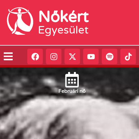
Nőkért
Egyesület
Február
i nő