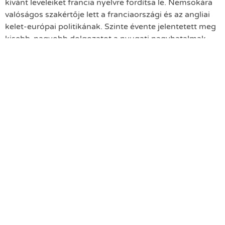
kívánt leveleiket francia nyelvre fordítsa le. Nemsokára
valóságos szakértője lett a franciaországi és az angliai
kelet-európai politikának. Szinte évente jelentetett meg
kisebb-nagyobb dolgozatot a nyugati nagyhatalmak
külpolitikájáról, mígnem 1939-ben
kiadta Wilsontól Rooseveltig című nagy tanulmányát.
Elekes Irén Borbála „Mindent a nőkről” c. magyar
nőtörténeti rádióműsorának kapcsolódó adása:
beszélgetés Gráberné Bősze Klára könyvtáros kutatóval:
Felhasznált irodalom:
Első magyar nő
,
Első nő
,
Mindent a nőkről (Elekes
Irén Borbála magyar nőtörténeti rádióműsora)