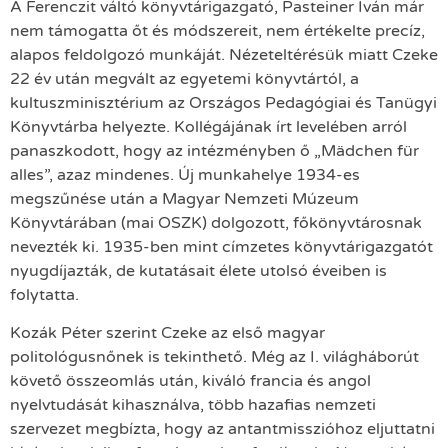
A Ferenczit váltó könyvtárigazgató, Pasteiner Iván már
nem támogatta őt és módszereit, nem értékelte precíz,
alapos feldolgozó munkáját. Nézeteltérésük miatt Czeke
22 év után megvált az egyetemi könyvtártól, a
kultuszminisztérium az Országos Pedagógiai és Tanügyi
Könyvtárba helyezte. Kollégájának írt levelében arról
panaszkodott, hogy az intézményben ő „Mädchen für
alles”, azaz mindenes. Új munkahelye 1934-es
megszűnése után a Magyar Nemzeti Múzeum
Könyvtárában (mai OSZK) dolgozott, főkönyvtárosnak
nevezték ki. 1935-ben mint címzetes könyvtárigazgatót
nyugdíjazták, de kutatásait élete utolsó éveiben is
folytatta.
Kozák Péter szerint Czeke az első magyar
politológusnőnek is tekinthető. Még az I. világháborút
követő összeomlás után, kiváló francia és angol
nyelvtudását kihasználva, több hazafias nemzeti
szervezet megbízta, hogy az antantmisszióhoz eljuttatni