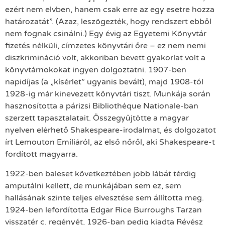
ezért nem elvben, hanem csak erre az egy esetre hozza
határozatát”. (Azaz, leszögezték, hogy rendszert ebből
nem fognak csinálni.) Egy évig az Egyetemi Könyvtár
fizetés nélküli, címzetes könyvtári őre – ez nem nemi
diszkrimináció volt, akkoriban bevett gyakorlat volt a
könyvtárnokokat ingyen dolgoztatni. 1907-ben
napidíjas (a „kísérlet” ugyanis bevált), majd 1908-tól
1928-ig már kinevezett könyvtári tiszt. Munkája során
hasznosította a párizsi Bibliothéque Nationale-ban
szerzett tapasztalatait. Összegyűjtötte a magyar
nyelven elérhető Shakespeare-irodalmat, és dolgozatot
írt Lemouton Emíliáról, az első nőről, aki Shakespeare-t
fordított magyarra.
1922-ben baleset következtében jobb lábát térdig
amputálni kellett, de munkájában sem ez, sem
hallásának szinte teljes elvesztése sem állította meg.
1924-ben lefordította Edgar Rice Burroughs Tarzan
visszatér c. regényét, 1926-ban pedig kiadta Révész