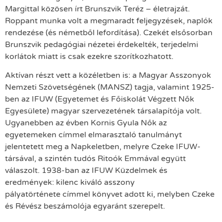
Margittal közösen írt Brunszvik Teréz – életrajzát.
Roppant munka volt a megmaradt feljegyzések, naplók
rendezése (és németből lefordítása). Czekét elsősorban
Brunszvik pedagógiai nézetei érdekelték, terjedelmi
korlátok miatt is csak ezekre szorítkozhatott.
Aktívan részt vett a közéletben is: a Magyar Asszonyok
Nemzeti Szövetségének (MANSZ) tagja, valamint 1925-
ben az IFUW (Egyetemet és Főiskolát Végzett Nők
Egyesülete) magyar szervezetének társalapítója volt.
Ugyanebben az évben Kornis Gyula Nők az
egyetemeken címmel elmarasztaló tanulmányt
jelentetett meg a Napkeletben, melyre Czeke IFUW-
társával, a szintén tudós Ritoók Emmával együtt
válaszolt. 1938-ban az IFUW Küzdelmek és
eredmények: kilenc kiváló asszony
pályatörténete címmel könyvet adott ki, melyben Czeke
és Révész beszámolója egyaránt szerepelt.