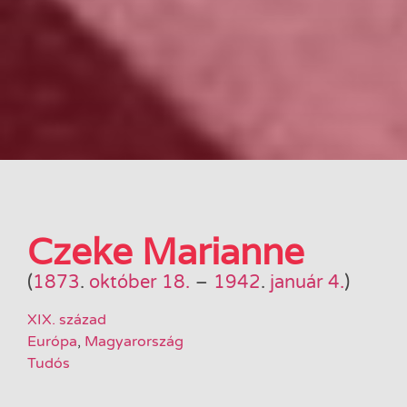
Czeke Marianne
(
1873
.
október 18.
–
1942
.
január 4.
)
XIX. század
Európa
,
Magyarország
Tudós