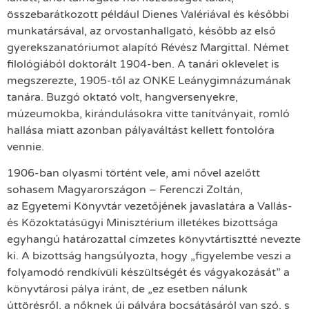
összebarátkozott például Dienes Valériával és későbbi
munkatársával, az orvostanhallgató, később az első
gyerekszanatóriumot alapító Révész Margittal. Német
filológiából doktorált 1904-ben. A tanári oklevelet is
megszerezte, 1905-től az ONKE Leánygimnázumának
tanára. Buzgó oktató volt, hangversenyekre,
múzeumokba, kirándulásokra vitte tanítványait, romló
hallása miatt azonban pályaváltást kellett fontolóra
vennie.
1906-ban olyasmi történt vele, ami nővel azelőtt
sohasem Magyarországon – Ferenczi Zoltán,
az Egyetemi Könyvtár vezetőjének javaslatára a Vallás-
és Közoktatásügyi Minisztérium illetékes bizottsága
egyhangú határozattal címzetes könyvtártisztté nevezte
ki. A bizottság hangsúlyozta, hogy „figyelembe veszi a
folyamodó rendkívüli készültségét és vágyakozását” a
könyvtárosi pálya iránt, de „ez esetben nálunk
úttörésről, a nőknek új pályára bocsátásáról van szó, s