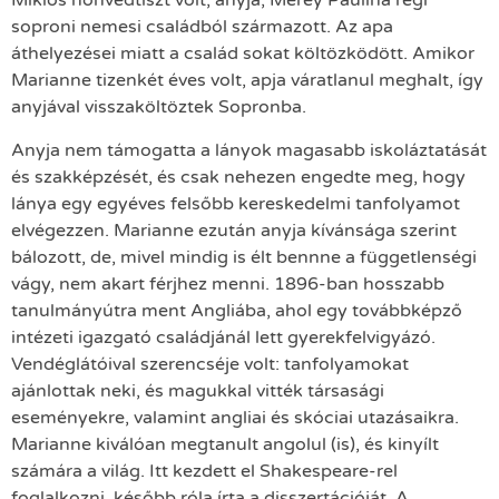
Miklós honvédtiszt volt, anyja, Mérey Paulina régi
soproni nemesi családból származott. Az apa
áthelyezései miatt a család sokat költözködött. Amikor
Marianne tizenkét éves volt, apja váratlanul meghalt, így
anyjával visszaköltöztek Sopronba.
Anyja nem támogatta a lányok magasabb iskoláztatását
és szakképzését, és csak nehezen engedte meg, hogy
lánya egy egyéves felsőbb kereskedelmi tanfolyamot
elvégezzen. Marianne ezután anyja kívánsága szerint
bálozott, de, mivel mindig is élt bennne a függetlenségi
vágy, nem akart férjhez menni. 1896-ban hosszabb
tanulmányútra ment Angliába, ahol egy továbbképző
intézeti igazgató családjánál lett gyerekfelvigyázó.
Vendéglátóival szerencséje volt: tanfolyamokat
ajánlottak neki, és magukkal vitték társasági
eseményekre, valamint angliai és skóciai utazásaikra.
Marianne kiválóan megtanult angolul (is), és kinyílt
számára a világ. Itt kezdett el Shakespeare-rel
foglalkozni, később róla írta a disszertációját. A