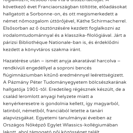
következő évet Franciaországban töltötte, előadásokat
hallgatott a Sorbonne-on, és ott megismerkedett a
német nőmozgalom úttörőjével, Käthe Schirmacherrel.
Elsősorban az ő ösztönzésére kezdett foglalkozni az
irodalomtudománnyal és a klasszika-filológiával. Járt a
párizsi Bibliothéque Nationale-ban is, és érdeklődni
kezdett a könyvtáros szakma iránt.
Hazatérése után – ismét anyja akaratával harcolva –
rendkívüli engedéllyel a soproni bencés
fiúgimnáziumban kitűnő eredménnyel leérettségizett.
A Pázmány Péter Tudományegyetem bölcsészkarának
hallgatója 1901-től. Eredetileg régésznek készült, de a
család leromlott anyagi helyzete miatt a
kenyérkeresetre is gondolnia kellett, így magyarból,
latinból, németből, franciából letette a tanári
alapvizsgákat. Egyetemi tanulmányai éveiben az
Országos Nőképző Egylet Wlassics-kollégiumában
lakott, ahol támogató női közösséget talált,