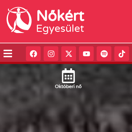
Nőkért
Egyesület
Október
i nő