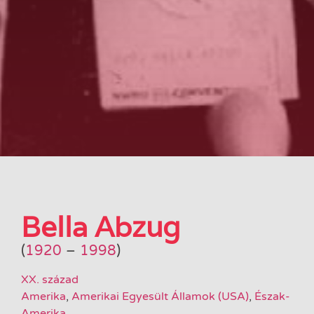
Bella Abzug
(
1920
–
1998
)
XX. század
Amerika
,
Amerikai Egyesült Államok (USA)
,
Észak-
Amerika