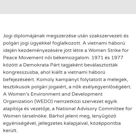
Jogi diplomájának megszerzése után szakszervezeti és
polgári jogi ügyekkel foglalkozott. A vietnami háború
idején kezdeményezésére jött létre a Women Strike for
Peace Movement női békemozgalom. 1971 és 1977
között a Demokrata Párt tagjaként beválasztották
kongresszusba, ahol kiállt a vietnami háború
befejezéséért. Komoly kampányt folytatott a melegek,
leszbikusok polgári jogaiért, a nők esélyegyenlőségéért.
A Women’s Environment and Development
Organization (WEDO) nemzetközi szervezet egyik
alapítója és vezetője, a National Advisory Committee for
Women társelnöke. Bárhol jelent meg, lenyűgöző
egyéniségével, jellegzetes kalapjaival, középpontba
került.