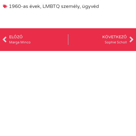
1960-as évek
,
LMBTQ személy
,
ügyvéd
ELŐZŐ
KÖVETKEZŐ
Marga Minco
Sophie Scholl