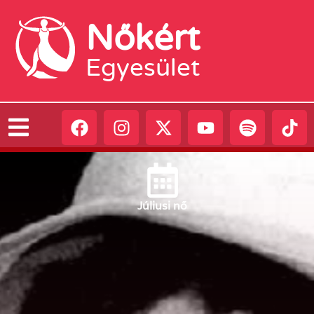
Nőkért
Egyesület
Július
i nő