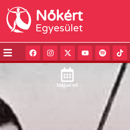
Nőkért
Egyesület
Május
i nő