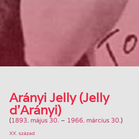
Arányi Jelly (Jelly
d’Arányi)
(
1893
.
május 30.
–
1966
.
március 30.
)
XX. század