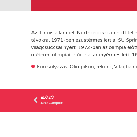
Az Illinois állambeli Northbrook-ban nőtt fel
távokra. 1971-ben ezüstérmes lett a ISU Spri
világcsúccsal nyert. 1972-ban az olimpia elő
méteren olimpiai csúccsal aranyérmes lett. 16 
korcsolyázás
,
Olimpikon
,
rekord
,
Világbajn
ELŐZŐ
Jane Campion