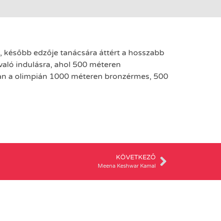
e, később edzője tanácsára áttért a hosszabb
való indulásra, ahol 500 méteren
óban a olimpián 1000 méteren bronzérmes, 500
KÖVETKEZŐ
Meena Keshwar Kamal