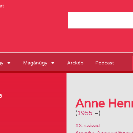
at
gy
Magánügy
Arckép
Podcast
ő
Anne Hen
(
1955
–
)
XX. század
Amerika
,
Amerikai Egyes