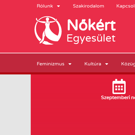
Rólunk
Szakirodalom
Kapcsol
Nőkért
Egyesület
Feminizmus
Kultúra
Közü
Szeptember
i n