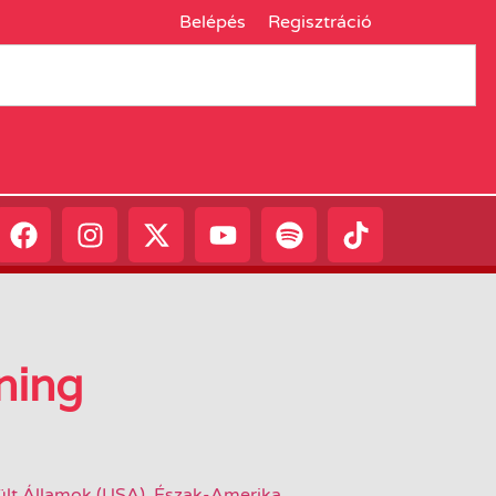
Belépés
Regisztráció
ning
ült Államok (USA)
,
Észak-Amerika