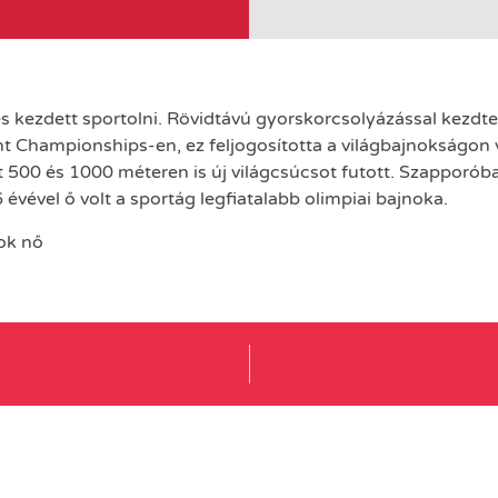
 és kezdett sportolni. Rövidtávú gyorskorcsolyázással kezdt
nt Championships-en, ez feljogosította a világbajnokságon 
tt 500 és 1000 méteren is új világcsúcsot futott. Szappor
évével ő volt a sportág legfiatalabb olimpiai bajnoka.
ok nő