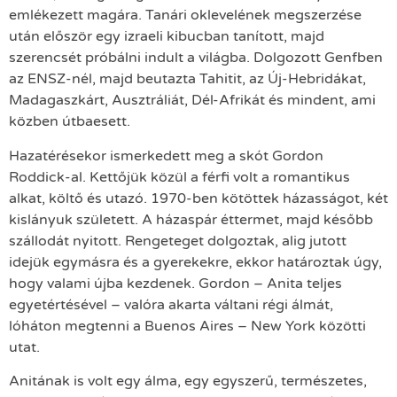
emlékezett magára. Tanári oklevelének megszerzése
után először egy izraeli kibucban tanított, majd
szerencsét próbálni indult a világba. Dolgozott Genfben
az ENSZ-nél, majd beutazta Tahitit, az Új-Hebridákat,
Madagaszkárt, Ausztráliát, Dél-Afrikát és mindent, ami
közben útbaesett.
Hazatérésekor ismerkedett meg a skót Gordon
Roddick-al. Kettőjük közül a férfi volt a romantikus
alkat, költő és utazó. 1970-ben kötöttek házasságot, két
kislányuk született. A házaspár éttermet, majd később
szállodát nyitott. Rengeteget dolgoztak, alig jutott
idejük egymásra és a gyerekekre, ekkor határoztak úgy,
hogy valami újba kezdenek. Gordon – Anita teljes
egyetértésével – valóra akarta váltani régi álmát,
lóháton megtenni a Buenos Aires – New York közötti
utat.
Anitának is volt egy álma, egy egyszerű, természetes,