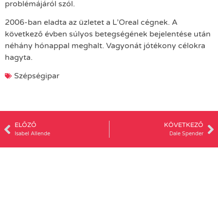
problémájáról szól.
2006-ban eladta az üzletet a L’Oreal cégnek. A
következő évben súlyos betegségének bejelentése után
néhány hónappal meghalt. Vagyonát jótékony célokra
hagyta.
Szépségipar
ELŐZŐ
KÖVETKEZŐ
Isabel Allende
Dale Spender