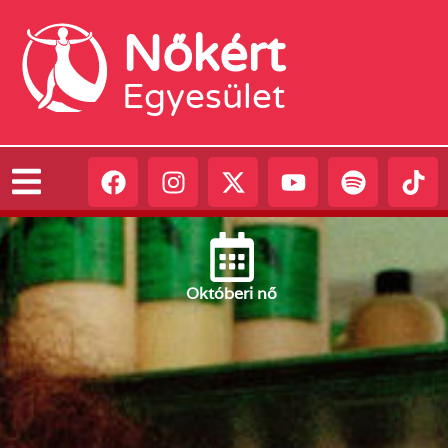
Nőkért
Egyesület
Október
i nő