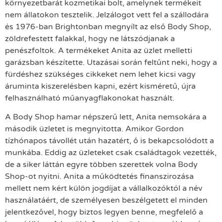
környezetbarát kozmetikai bolt, amelynek termékeit
nem állatokon tesztelik. Jelzálogot vett fel a szállodára
és 1976-ban Brightonban megnyílt az első Body Shop,
zöldrefestett falakkal, hogy ne látszódjanak a
penészfoltok. A termékeket Anita az üzlet melletti
garázsban készítette. Utazásai során feltűnt neki, hogy a
fürdéshez szükséges cikkeket nem lehet kicsi vagy
áruminta kiszerelésben kapni, ezért kisméretű, újra
felhasználható műanyagflakonokat használt.
A Body Shop hamar népszerű lett, Anita nemsokára a
második üzletet is megnyitotta. Amikor Gordon
tízhónapos távollét után hazatért, ő is bekapcsolódott a
munkába. Eddig az üzleteket csak családtagok vezették,
de a siker láttán egyre többen szerettek volna Body
Shop-ot nyitni. Anita a működtetés finanszirozása
mellett nem kért külön jogdíjat a vállalkozóktól a név
használatáért, de személyesen beszélgetett el minden
jelentkezővel, hogy biztos legyen benne, megfelelő a