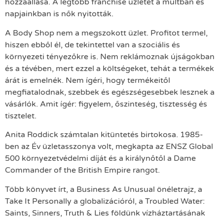
hozzáállása. A legtöbb franchise üzletet a múltban és
napjainkban is nők nyitották.
A Body Shop nem a megszokott üzlet. Profitot termel,
hiszen ebből él, de tekintettel van a szociális és
környezeti tényezőkre is. Nem reklámoznak újságokban
és a tévében, mert ezzel a költségeket, tehát a termékek
árát is emelnék. Nem ígéri, hogy termékeitől
megfiatalodnak, szebbek és egészségesebbek lesznek a
vásárlók. Amit ígér: figyelem, őszinteség, tisztesség és
tisztelet.
Anita Roddick számtalan kitüntetés birtokosa. 1985-
ben az Év üzletasszonya volt, megkapta az ENSZ Global
500 környezetvédelmi díját és a királynőtől a Dame
Commander of the British Empire rangot.
Több könyvet írt, a Business As Unusual önéletrajz, a
Take It Personally a globalizációról, a Troubled Water:
Saints, Sinners, Truth & Lies földünk vízháztartásának