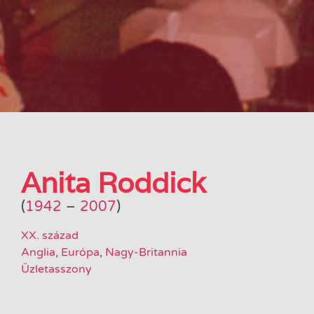
Anita Roddick
(
1942
–
2007
)
XX. század
Anglia
,
Európa
,
Nagy-Britannia
Üzletasszony