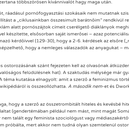
ertana többszörösen kívánnivalót hagy maga után.
t, ráadásul pornófogyasztási szokásaik nem mutatnak sziszt
lítást a „ciklusainkban összesimult barátnőim” rendkívül r
lám alatt pornószájtok címeit cserélgető diáklányok meghit
fővel készítette, elsősorban saját ismerősei – azaz potenci
mazó kérdőívvel (129-30), hogy a 2-6. kérdések az elsőre (
y elképzelhető, hogy a nemleges válaszadók az anyagukat –
ostorozásának szánt fejezeten kell az olvasónak átküzden
valóságos felüdülésnek hat). A szaktudás mélysége már gya
. A téma kutatása elnagyolt: amit a szerző a feminizmus tör
 wikipédiáról is összeollózhatta.
A második nem
-et és Dwork
ága, hogy a szerző az összetrombitált hiteles és kevésbé h
zólaltat (gendertémában például nem mást, mint magát Som
y nem talált egy feminista szociológust vagy médiaszakért
em próbálta, mert akkor nem tudná olyan szemtelenül ostor