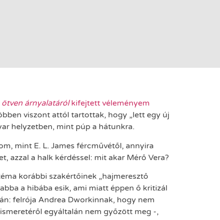
 ötven árnyalatáról
kifejtett véleményem
öbben viszont attól tartottak, hogy „lett egy új
gyar helyzetben, mint púp a hátunkra.
om, mint E. L. James fércművétől, annyira
, azzal a halk kérdéssel: mit akar Mérő Vera?
téma korábbi szakértőinek „hajmeresztő
bba a hibába esik, ami miatt éppen ő kritizál
Aztán: felrója Andrea Dworkinnak, hogy nem
lő ismeretéről egyáltalán nem győzött meg -,