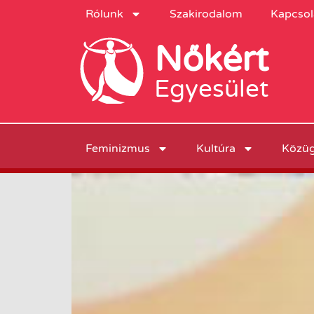
Rólunk
Szakirodalom
Kapcsol
Nőkért
Egyesület
Feminizmus
Kultúra
Közü