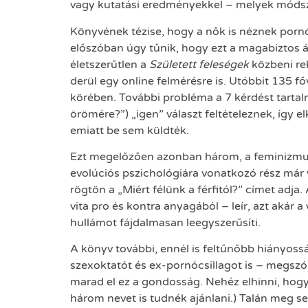
vagy kutatási eredményekkel – melyek módsz
Könyvének tézise, hogy a nők is néznek pornó
előszóban úgy tűnik, hogy ezt a magabiztos ál
életszerűtlen a
Született feleségek
közbeni rek
derül egy online felmérésre is. Utóbbit 135 
körében. További probléma a 7 kérdést tartal
örömére?”) „igen” választ feltételeznek, íg
emiatt be sem küldték.
Ezt megelőzően azonban három, a feminizmus 
evolúciós pszichológiára vonatkozó rész már 
rögtön a „Miért félünk a férfitól?” címet adja
vita pro és kontra anyagából – leír, azt akár a
hullámot fájdalmasan leegyszerűsíti.
A könyv további, ennél is feltűnőbb hiányoss
szexoktatót és ex-pornócsillagot is – megs
marad el ez a gondosság. Nehéz elhinni, hog
három nevet is tudnék ajánlani.) Talán meg s