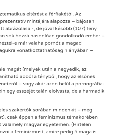
ematikus eltérést a férfiakétól. Az
eprezentatív mintájára alapozza – bájosan
t ábrázolása -, de jóval később (107) fény
álisan sok hozzá hasonlóan gondolkodó ember –
„néztél-e már valaha pornót a magad
 magukra vonatkoztathatóság hiányában –
ie magát (melyek után a negyedik, az
nítható abból a tényből, hogy az elsőnek
ténetéről – vagy akár azon belül a pornográfia-
in egy esszéjét talán elolvasta, de a harmadik
iteles szakértők sorában mindenkit – még
át), csak éppen a feminizmus témakörében
őt valamely magyar egyetemen. (Hirtelen
ozni a feminizmust, amire pedig ő maga is