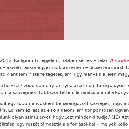
2012, Kalligram) megjelent, többen kértek – talán
A szürke
m – akivel máskor egyet szoktam érteni – dicsérte az írást, t
kadik antifeminista fejtegetés, ami úgy hiányzik a jelen ma
s a helyzet? Végeredmény: annyira azért nem forog a gyomr
om a szövegnek. Többször tettem le tanácstalanul a könyvet
indít egy tudományosként beharangozott szöveget, hogy a 
ra. És nem ez lesz az első alkalom, amikor pontosan ugyana
álunk olyan szintű érvet, hogy „ezt mindenki tudja.” (12) 
k állításai egy részét támasztja alá forrásokkal – melyek kel