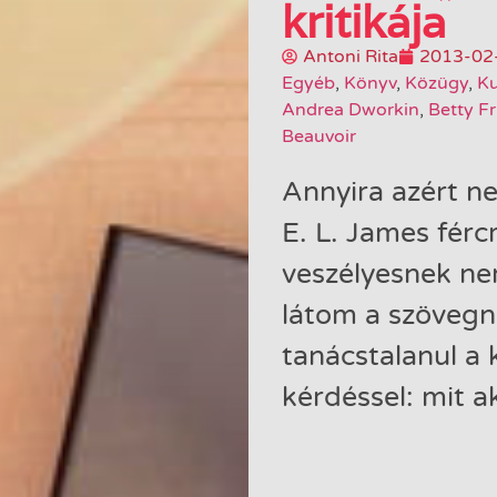
kritikája
Antoni Rita
2013-02
Egyéb
,
Könyv
,
Közügy
,
Ku
Andrea Dworkin
,
Betty F
Beauvoir
Annyira azért n
E. L. James férc
veszélyesnek ne
látom a szövegn
tanácstalanul a 
kérdéssel: mit 