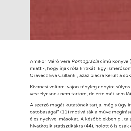
Amikor Mérő Vera
Pornográcia
című könyve (
miatt -, hogy írjak róla kritikát. Egy ismerősö
Oravecz Éva Csillánk”, azaz piacra került a so
Kíváncsi voltam: vajon tényleg ennyire súlyo
veszélyesnek nem tartom, de értelmét sem lát
A szerző magát kutatónak tartja, mégis úgy 
ostobaságai” (11) motiválták a műve megírásá
éles nyelvvel másokat. A későbbiekben pl. tal
hivatkozik statisztikákra (44), holott ő is csa