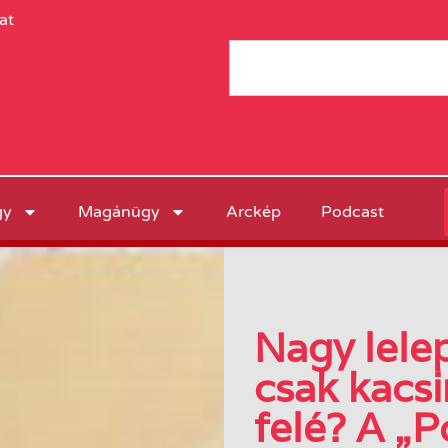
at
gy
Magánügy
Arckép
Podcast
Nagy lele
csak kacsi
felé? A „P