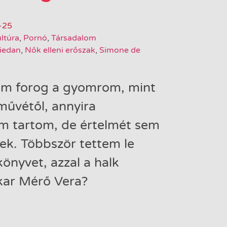
-25
ltúra
,
Pornó
,
Társadalom
riedan
,
Nők elleni erőszak
,
Simone de
em forog a gyomrom, mint
művétől, annyira
m tartom, de értelmét sem
ek. Többször tettem le
könyvet, azzal a halk
akar Mérő Vera?