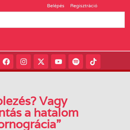
Belépés
Regisztráció
plezés? Vagy
ntás a hatalom
ornográcia”