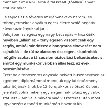
mint amit ez a kívülállók által kreált „főállású anya”
státusz takar.
És sajnos ez a tévedés az igénybevevő három- és
többgyermekes anyákra egész életre szóló negatív
következményekkel jár…
Valójában az egész egy nagy becsapás – hisz
csak
nevében „állás” ez – ténylegesen viszont csak egy
segély, amitől mindössze a hangzatos elnevezést nem
sajnálták – de túl az alacsony összegen, kispórolták
mögüle azokat a társadalombiztosítási befizetéseket is,
amitől egy munkakör valóban állás lesz, az évek
beszámításával
!
Ezért ha a többszörös anyaság helyett huszonévesen az
egyetemi diplomámmal mondjuk egy közintézmény
takarítójának állok be 12 évre, akkor az ötszörös bért
jelentett volna nekem egymagamnak, plusz egy valódi
státuszt – amivel a pályára való visszatérés után most
ugyanezért a tanári munkámért havonta kb.