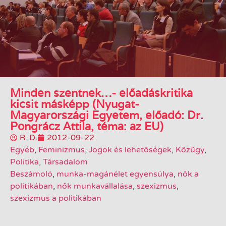
Minden szentnek…- előadáskritika
kicsit másképp (Nyugat-
Magyarországi Egyetem, előadó: Dr.
Pongrácz Attila, téma: az EU)
R. D.
2012-09-22
Egyéb
,
Feminizmus
,
Jogok és lehetőségek
,
Közügy
,
Politika
,
Társadalom
Beszámoló
,
munka-magánélet egyensúlya
,
nők a
politikában
,
nők munkavállalása
,
szexizmus
,
szexizmus a politikában