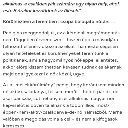
alkalmas-e családanyák számára egy olyan hely, ahol
este 8 órakor kezdődnek az ülések.”
Körülnéztem a teremben : csupa bólogató nőtárs …
Pedig ha meggondoljuk, ez a kétoldali megtámogatás
nem független érvrendszer – hiszen épp a másodjára
felhozott ellenérv okozza az elsőt : ha mesterségesen
olyan feltételeket és körülményeket teremtünk a
politikának, ami a hagyományos nőképpel ellentétes,
akkor előre kiszámíthatóan kevesen tudnak és akarnak
majd oda igyekezni a nők közül, ugye.
Az a „mellékkörülmény” pedig, hogy korántsem minden
nő aktív családanya, fel sem merül – holott pár tíz, de
akár pár száz, sőt néhány ezer alkalmas magyar női
képviselőt is bőven találnánk a többmilliós, most-
éppen-nem-aktív-családanya-de-nő halmazból. Márha
valóban a megoldás volna a cél – és nem a kifogások
keresése:(