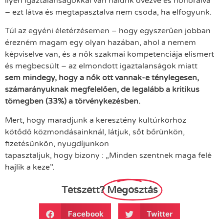
ilyen igaztalanságokkal van nálunk övezve és honorálva
– ezt látva és megtapasztalva nem csoda, ha elfogyunk.
Túl az egyéni életérzésemen – hogy egyszerűen jobban
érezném magam egy olyan hazában, ahol a nemem
képviselve van, és a nők szakmai kompetenciája elismert
és megbecsült – az elmondott igaztalanságok miatt
sem mindegy, hogy a nők ott vannak-e ténylegesen,
számarányuknak megfelelően, de legalább a kritikus
tömegben (33%) a törvénykezésben.
Mert, hogy maradjunk a keresztény kultúrkörhöz
kötődő közmondásainknál, látjuk, sőt bőrünkön,
fizetésünkön, nyugdíjunkon
tapasztaljuk, hogy bizony : „Minden szentnek maga felé
hajlik a keze”.
Tetszett?
Megosztás
Facebook
Twitter