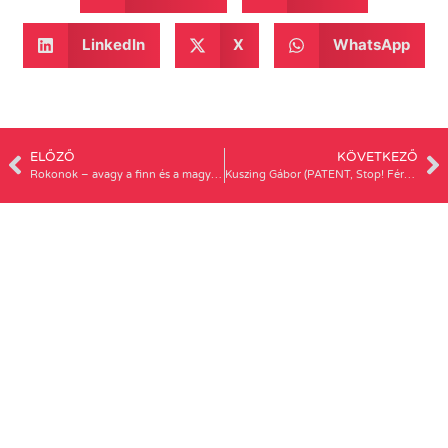
LinkedIn
X
WhatsApp
ELŐZŐ
KÖVETKEZŐ
Rokonok – avagy a finn és a magyar nemi egyenjogúságról
Kuszing Gábor (PATENT, Stop! Férfierőszak) beszéde a Nők Lázadása tüntetésen