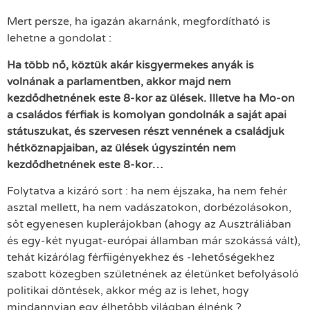
Mert persze, ha igazán akarnánk, megfordítható is
lehetne a gondolat :
Ha több nő, köztük akár kisgyermekes anyák is
volnának a parlamentben, akkor majd nem
kezdődhetnének este 8-kor az ülések. Illetve ha Mo-on
a családos férfiak is komolyan gondolnák a saját apai
státuszukat, és szervesen részt vennének a családjuk
hétköznapjaiban, az ülések úgyszintén nem
kezdődhetnének este 8-kor…
Folytatva a kizáró sort : ha nem éjszaka, ha nem fehér
asztal mellett, ha nem vadászatokon, dorbézolásokon,
sőt egyenesen kuplerájokban (ahogy az Ausztráliában
és egy-két nyugat-európai államban már szokássá vált),
tehát kizárólag férfiigényekhez és -lehetőségekhez
szabott közegben születnének az életünket befolyásoló
politikai döntések, akkor még az is lehet, hogy
mindannyian egy élhetőbb világban élnénk ?