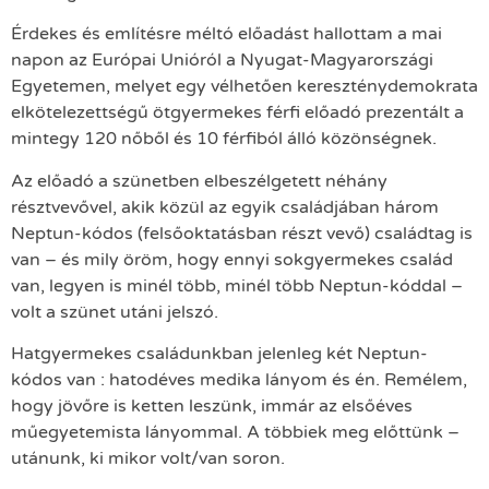
Érdekes és említésre méltó előadást hallottam a mai
napon az Európai Unióról a Nyugat-Magyarországi
Egyetemen, melyet egy vélhetően kereszténydemokrata
elkötelezettségű ötgyermekes férfi előadó prezentált a
mintegy 120 nőből és 10 férfiból álló közönségnek.
Az előadó a szünetben elbeszélgetett néhány
résztvevővel, akik közül az egyik családjában három
Neptun-kódos (felsőoktatásban részt vevő) családtag is
van – és mily öröm, hogy ennyi sokgyermekes család
van, legyen is minél több, minél több Neptun-kóddal –
volt a szünet utáni jelszó.
Hatgyermekes családunkban jelenleg két Neptun-
kódos van : hatodéves medika lányom és én. Remélem,
hogy jövőre is ketten leszünk, immár az elsőéves
műegyetemista lányommal. A többiek meg előttünk –
utánunk, ki mikor volt/van soron.