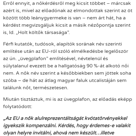
Erről ennyit, a nőkérdésről meg kicsit többet – márcsak
azért is, mivel az előadónak az elmondottak szerint az öt
között több leánygyermeke is van – nem árt hát, ha a
kérdést megvizsgáljuk kicsit a másik nézőpontja szerint
is, ld. „Holt költők társasága”.
Férfi kutatók, tudósok, alapítók sorának név szerinti
említése után az EU-ról szóló elmélkedésbe legelőször
az ún. „üvegplafon” említésével, névtelenül és
súlytalanul evezett be a hallgatóság 90 %-át alkotó női
nem. A nők név szerint a későbbiekben sem jöttek soha
szóba – de hát az átlag magyar faluk utcalistáján sem
találunk nőt, természetesen.
Miután tisztáztuk, mi is az üvegplafon, az előadás eképp
folytatódott:
„Az EU a nők alulreprezentáltságát kvótatörvényekkel
igyekszik kompenzálni. Kérdés, hogy érdemes-e valakit
olyan helyre invitálni, ahová nem készült…illetve