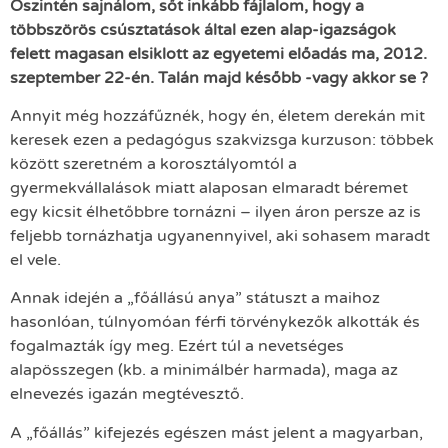
Őszintén sajnálom, sőt inkább fájlalom, hogy a
többszörös csúsztatások által ezen alap-igazságok
felett magasan elsiklott az egyetemi előadás ma, 2012.
szeptember 22-én. Talán majd később -vagy akkor se ?
Annyit még hozzáfűznék, hogy én, életem derekán mit
keresek ezen a pedagógus szakvizsga kurzuson: többek
között szeretném a korosztályomtól a
gyermekvállalások miatt alaposan elmaradt béremet
egy kicsit élhetőbbre tornázni – ilyen áron persze az is
feljebb tornázhatja ugyanennyivel, aki sohasem maradt
el vele.
Annak idején a „főállású anya” státuszt a maihoz
hasonlóan, túlnyomóan férfi törvénykezők alkották és
fogalmazták így meg. Ezért túl a nevetséges
alapösszegen (kb. a minimálbér harmada), maga az
elnevezés igazán megtévesztő.
A „főállás” kifejezés egészen mást jelent a magyarban,