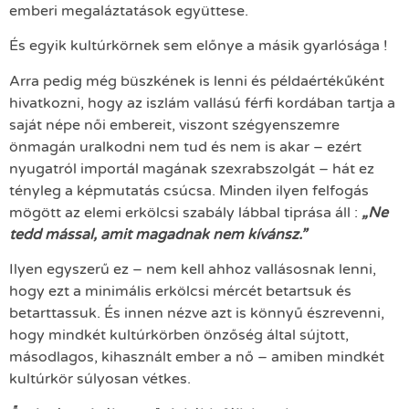
emberi megaláztatások együttese.
És egyik kultúrkörnek sem előnye a másik gyarlósága !
Arra pedig még büszkének is lenni és példaértékűként
hivatkozni, hogy az iszlám vallású férfi kordában tartja a
saját népe női embereit, viszont szégyenszemre
önmagán uralkodni nem tud és nem is akar – ezért
nyugatról importál magának szexrabszolgát – hát ez
tényleg a képmutatás csúcsa. Minden ilyen felfogás
mögött az elemi erkölcsi szabály lábbal tiprása áll :
„Ne
tedd mással, amit magadnak nem kívánsz.”
Ilyen egyszerű ez – nem kell ahhoz vallásosnak lenni,
hogy ezt a minimális erkölcsi mércét betartsuk és
betarttassuk. És innen nézve azt is könnyű észrevenni,
hogy mindkét kultúrkörben önzőség által sújtott,
másodlagos, kihasznált ember a nő – amiben mindkét
kultúrkör súlyosan vétkes.