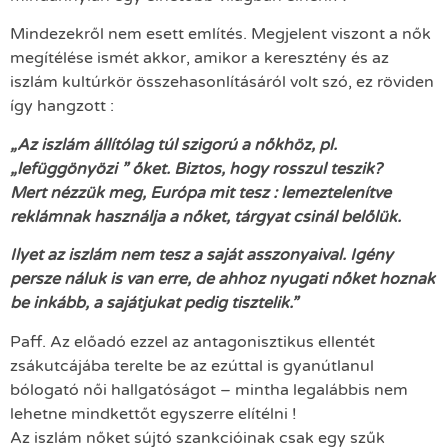
Mindezekről nem esett említés. Megjelent viszont a nők
megítélése ismét akkor, amikor a keresztény és az
iszlám kultúrkör összehasonlításáról volt szó, ez röviden
így hangzott :
„Az iszlám állítólag túl szigorú a nőkhöz, pl.
„lefüggönyözi ” őket. Biztos, hogy rosszul teszik?
Mert nézzük meg, Európa mit tesz : lemeztelenítve
reklámnak használja a nőket, tárgyat csinál belőlük.
Ilyet az iszlám nem tesz a saját asszonyaival. Igény
persze náluk is van erre, de ahhoz nyugati nőket hoznak
be inkább, a sajátjukat pedig tisztelik.”
Paff. Az előadó ezzel az antagonisztikus ellentét
zsákutcájába terelte be az ezúttal is gyanútlanul
bólogató női hallgatóságot – mintha legalábbis nem
lehetne mindkettőt egyszerre elítélni !
Az iszlám nőket sújtó szankcióinak csak egy szűk