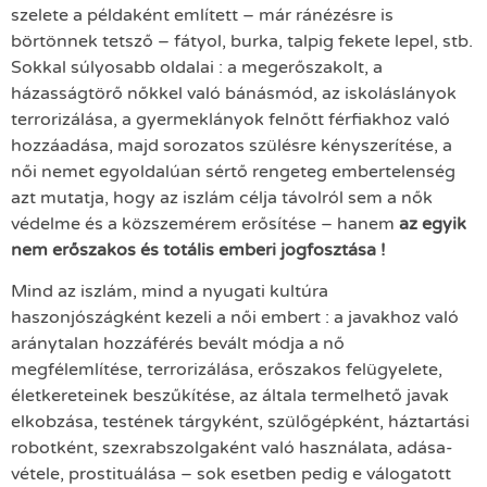
szelete a példaként említett – már ránézésre is
börtönnek tetsző – fátyol, burka, talpig fekete lepel, stb.
Sokkal súlyosabb oldalai : a megerőszakolt, a
házasságtörő nőkkel való bánásmód, az iskoláslányok
terrorizálása, a gyermeklányok felnőtt férfiakhoz való
hozzáadása, majd sorozatos szülésre kényszerítése, a
női nemet egyoldalúan sértő rengeteg embertelenség
azt mutatja, hogy az iszlám célja távolról sem a nők
védelme és a közszemérem erősítése – hanem
az egyik
nem erőszakos és totális emberi jogfosztása !
Mind az iszlám, mind a nyugati kultúra
haszonjószágként kezeli a női embert : a javakhoz való
aránytalan hozzáférés bevált módja a nő
megfélemlítése, terrorizálása, erőszakos felügyelete,
életkereteinek beszűkítése, az általa termelhető javak
elkobzása, testének tárgyként, szülőgépként, háztartási
robotként, szexrabszolgaként való használata, adása-
vétele, prostituálása – sok esetben pedig e válogatott