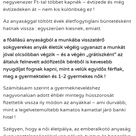
negyvenezer Ft-tal többet kapnék – évtizede és még
évtizedeken át – nem kis különbség ez !
Az anyasággal töltött évek életfogytiglani büntetésként
hatnak vissza : egyszerűen kiesnek, emiatt
a főállású anyaságból a munkába visszatérő
sokgyerekes anyák életük végéig ugyanazt a munkát
jóval olcsóbban végzik – és a végén „grátiszként” az
általuk felnevelt adófizetők béréből is kevesebb
nyugdíjat fognak kapni, mint a velük egyidős férfiak,
meg a gyermektelen és 1-2 gyermekes nők !
Számításaim szerint a gyermekneveléshez
nagyvonalúan adott éhbér mintegy hússzorosát
fizettetik vissza ily módon az anyákkal – ami durvább,
mint a legelvetemültebb kamatos kamattal járó banki
hitel !
Szégyen, hogy a női életpálya, az emberalkotó anyaság