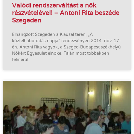
Valódi rendszerváltást a nők
részvételével! – Antoni Rita beszéde
Szegeden
Elhangzott Szegeden a Klauzál téren, „A
közfelháborodás napja” rendezvényen 2014. nov. 17-
én. Antoni Rita vagyok, a Szeged-Budapest székhelyű
Nőkért Egyesület elnöke. Talán most többekben
felmerül