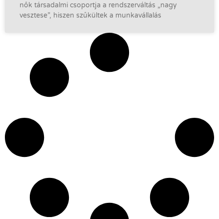
nők társadalmi csoportja a rendszerváltás „nagy
vesztese”, hiszen szűkültek a munkavállalás