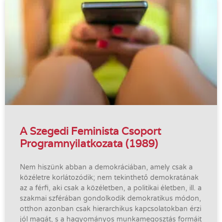
A Szegedi Feminista Csoport
Programnyilatkozata (1989)
Nem hiszünk abban a demokráciában, amely csak a
közéletre korlátozódik; nem tekinthető demokratának
az a férfi, aki csak a közéletben, a politikai életben, ill. a
szakmai szférában gondolkodik demokratikus módon,
otthon azonban csak hierarchikus kapcsolatokban érzi
jól magát, s a hagyományos munkamegosztás formáit