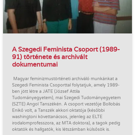
A Szegedi Feminista Csoport (1989-
91) története és archivált
dokumentumai
Magyar feminizmustörténeti archiváló munkánkat a
Szegedi Feminista Csoporttal folytatjuk, amely 1989-
ben jött létre a JATE (József Attila
Tudományegyetem), mai Szegedi Tudományegyetem
(SZTE) Angol Tanszékén. A csoport vezetője Bollobás
Enikő volt, a Tanszék akkori oktatója (későbbi
washingtoni követtanácsos, jelenleg az ELTE
irodalomprofesszora, az MTA doktora), a tagok pedig
oktatók és hallgatók, kis létszámban külsősök is.