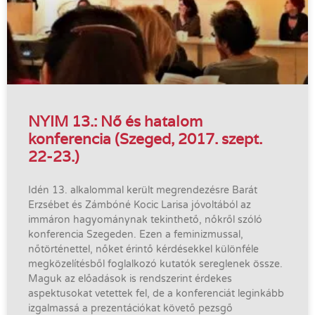
NYIM 13.: Nő és hatalom
konferencia (Szeged, 2017. szept.
22-23.)
Idén 13. alkalommal került megrendezésre Barát
Erzsébet és Zámbóné Kocic Larisa jóvoltából az
immáron hagyománynak tekinthető, nőkről szóló
konferencia Szegeden. Ezen a feminizmussal,
nőtörténettel, nőket érintő kérdésekkel különféle
megközelítésből foglalkozó kutatók sereglenek össze.
Maguk az előadások is rendszerint érdekes
aspektusokat vetettek fel, de a konferenciát leginkább
izgalmassá a prezentációkat követő pezsgő