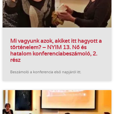
Mi vagyunk azok, akiket itt hagyott a
történelem? – NYIM 13. Nő és
hatalom konferenciabeszámoló, 2.
rész
Beszámoló a konferencia első napjáról itt.