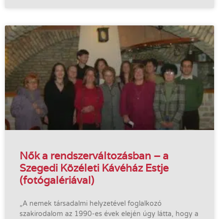
Nők a rendszerváltozásban – a
Szegedi Közéleti Kávéház Estje
(fotógalériával)
„A nemek társadalmi helyzetével foglalkozó
szakirodalom az 1990-es évek elején úgy látta, hogy a