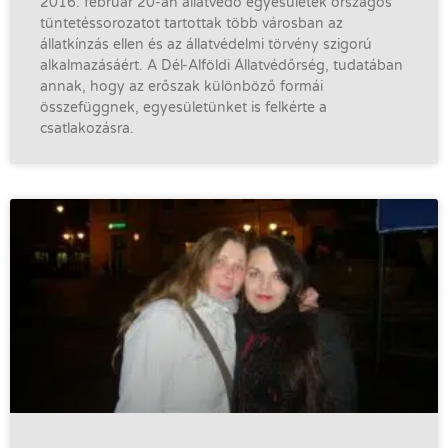
2016. február 20-án állatvédő egyesületek országos
tüntetéssorozatot tartottak több városban az
állatkínzás ellen és az állatvédelmi törvény szigorú
alkalmazásáért. A Dél-Alföldi Állatvédőrség, tudatában
annak, hogy az erőszak különböző formái
összefüggnek, egyesületünket is felkérte a
csatlakozásra.