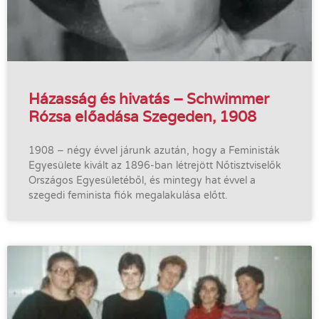
Házasság és hivatás – Schwimmer
Rózsa előadása Szegeden, 1908
1908 – négy évvel járunk azután, hogy a Feministák
Egyesülete kivált az 1896-ban létrejött Nőtisztviselők
Országos Egyesületéből, és mintegy hat évvel a
szegedi feminista fiók megalakulása előtt.