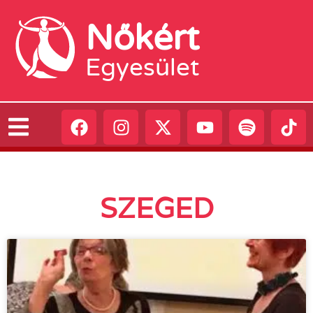
Nőkért
Egyesület
SZEGED