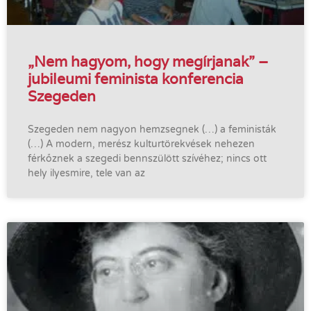
„Nem hagyom, hogy megírjanak” –
jubileumi feminista konferencia
Szegeden
Szegeden nem nagyon hemzsegnek (…) a feministák
(…) A modern, merész kulturtörekvések nehezen
férkőznek a szegedi bennszülött szívéhez; nincs ott
hely ilyesmire, tele van az