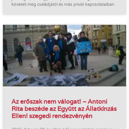
követeli meg családjától és más privát kapcsolataiban.
Az erőszak nem válogat! – Antoni
Rita beszéde az Együtt az Állatkínzás
Ellen! szegedi rendezvényén