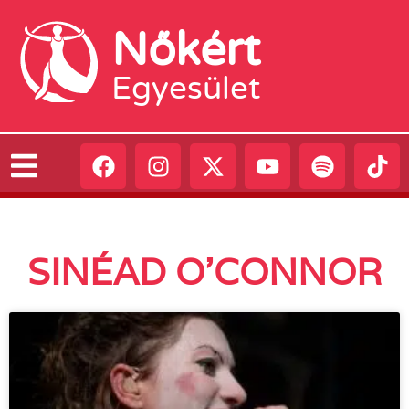
Nőkért
Egyesület
SINÉAD O’CONNOR