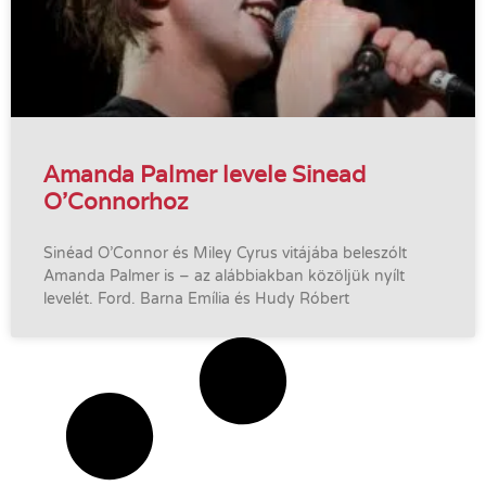
Amanda Palmer levele Sinead
O’Connorhoz
Sinéad O’Connor és Miley Cyrus vitájába beleszólt
Amanda Palmer is – az alábbiakban közöljük nyílt
levelét. Ford. Barna Emília és Hudy Róbert