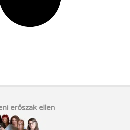
eni erőszak ellen