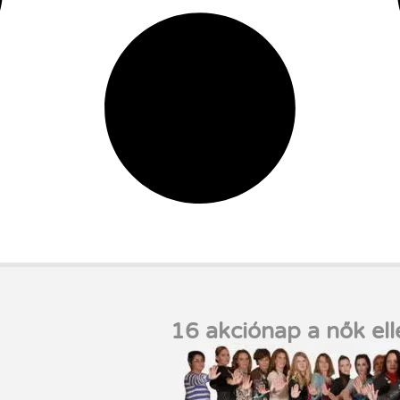
16 akciónap a nők ell