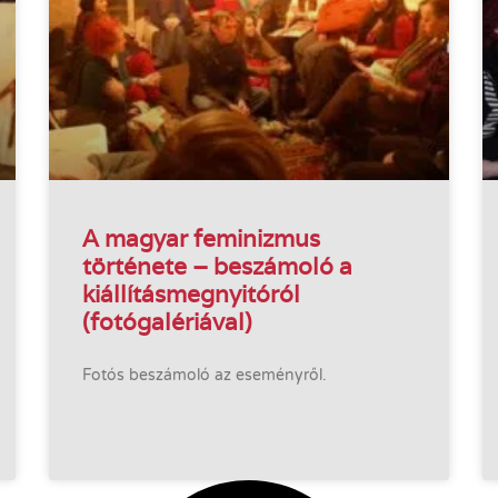
A magyar feminizmus
története – beszámoló a
kiállításmegnyitóról
(fotógalériával)
Fotós beszámoló az eseményről.