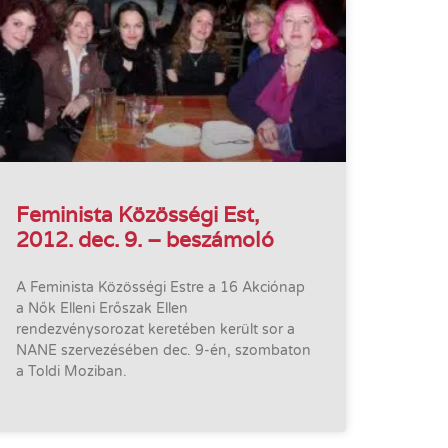
Feminista Közösségi Est,
2012. dec. 9. – beszámoló
A Feminista Közösségi Estre a 16 Akciónap
a Nők Elleni Erőszak Ellen
rendezvénysorozat keretében került sor a
NANE szervezésében dec. 9-én, szombaton
a Toldi Moziban.