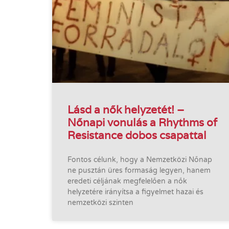
Lásd a nők helyzetét! –
Nőnapi vonulás a Rhythms of
Resistance dobos csapattal
Fontos célunk, hogy a Nemzetközi Nőnap
ne pusztán üres formaság legyen, hanem
eredeti céljának megfelelően a nők
helyzetére irányítsa a figyelmet hazai és
nemzetközi szinten