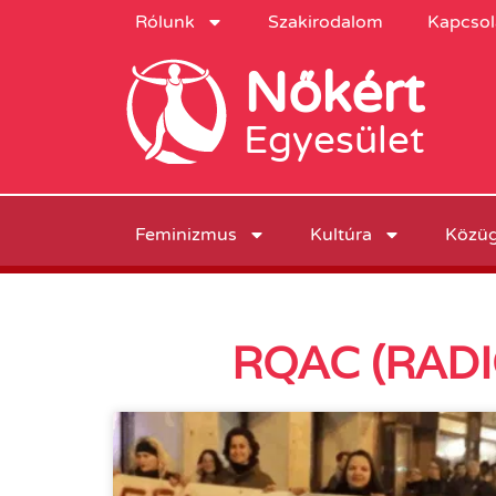
Rólunk
Szakirodalom
Kapcsol
Nőkért
Egyesület
Feminizmus
Kultúra
Közü
RQAC (RADI