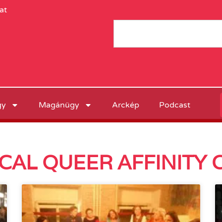
at
gy
Magánügy
Arckép
Podcast
CAL QUEER AFFINITY 