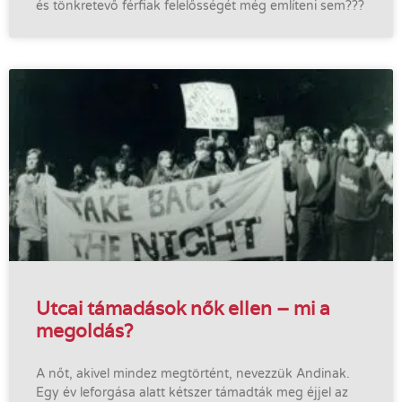
és tönkretevő férfiak felelősségét még említeni sem???
Utcai támadások nők ellen – mi a
megoldás?
A nőt, akivel mindez megtörtént, nevezzük Andinak.
Egy év leforgása alatt kétszer támadták meg éjjel az