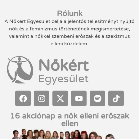
Rólunk
A Nőkért Egyesület célja a jelentős teljesítményt nyújtó
nők és a feminizmus történetének megismertetése,
valamint a nőkkel szembeni erőszak és a szexizmus
elleni küzdelem.
Nőkért
Egyesület
16 akciónap a nők elleni erőszak
ellen