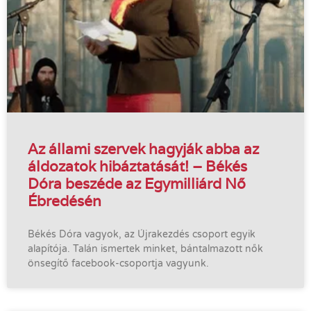
Az állami szervek hagyják abba az
áldozatok hibáztatását! – Békés
Dóra beszéde az Egymilliárd Nő
Ébredésén
Békés Dóra vagyok, az Újrakezdés csoport egyik
alapítója. Talán ismertek minket, bántalmazott nők
önsegítő facebook-csoportja vagyunk.