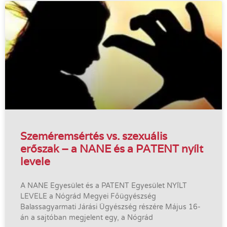
Szeméremsértés vs. szexuális
erőszak – a NANE és a PATENT nyílt
levele
A NANE Egyesület és a PATENT Egyesület NYÍLT
LEVELE a Nógrád Megyei Főügyészség
Balassagyarmati Járási Ügyészség részére Május 16-
án a sajtóban megjelent egy, a Nógrád