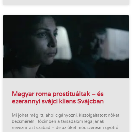
Magyar roma prostituáltak – és
ezerannyi svájci kliens Svájcban
Mi jöhet még itt, ahol cigányozni, kiszolgáltatott nőket
becsmérelni, főcímben a társadalom legaljának
nevezni azt szabad – de az őket módszeresen gyötrő