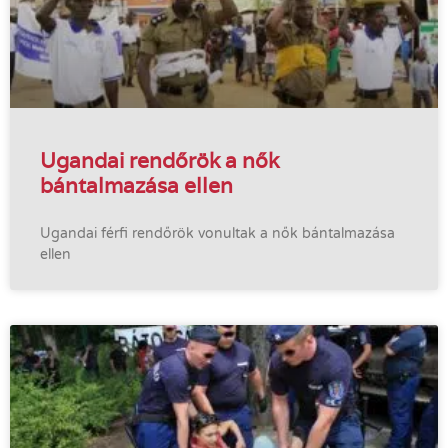
Ugandai rendőrök a nők
bántalmazása ellen
Ugandai férfi rendőrök vonultak a nők bántalmazása
ellen