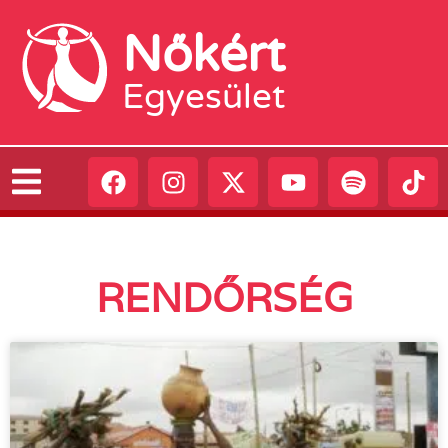
Nőkért
Egyesület
RENDŐRSÉG