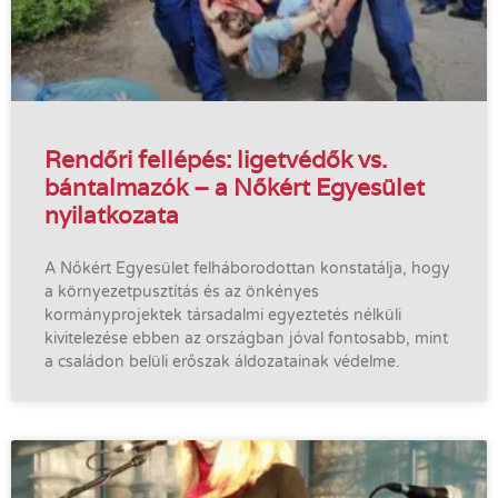
Rendőri fellépés: ligetvédők vs.
bántalmazók – a Nőkért Egyesület
nyilatkozata
A Nőkért Egyesület felháborodottan konstatálja, hogy
a környezetpusztítás és az önkényes
kormányprojektek társadalmi egyeztetés nélküli
kivitelezése ebben az országban jóval fontosabb, mint
a családon belüli erőszak áldozatainak védelme.