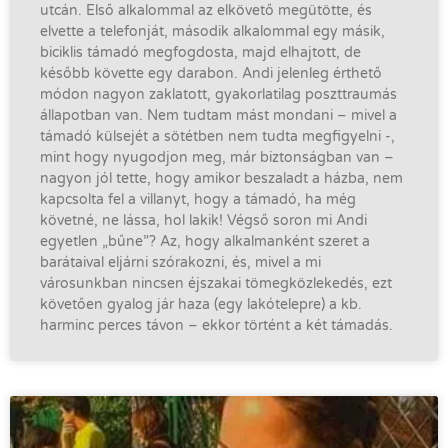
utcán. Első alkalommal az elkövető megütötte, és
elvette a telefonját, második alkalommal egy másik,
biciklis támadó megfogdosta, majd elhajtott, de
később követte egy darabon. Andi jelenleg érthető
módon nagyon zaklatott, gyakorlatilag poszttraumás
állapotban van. Nem tudtam mást mondani – mivel a
támadó külsejét a sötétben nem tudta megfigyelni -,
mint hogy nyugodjon meg, már biztonságban van –
nagyon jól tette, hogy amikor beszaladt a házba, nem
kapcsolta fel a villanyt, hogy a támadó, ha még
követné, ne lássa, hol lakik! Végső soron mi Andi
egyetlen „bűne”? Az, hogy alkalmanként szeret a
barátaival eljárni szórakozni, és, mivel a mi
városunkban nincsen éjszakai tömegközlekedés, ezt
követően gyalog jár haza (egy lakótelepre) a kb.
harminc perces távon – ekkor történt a két támadás.