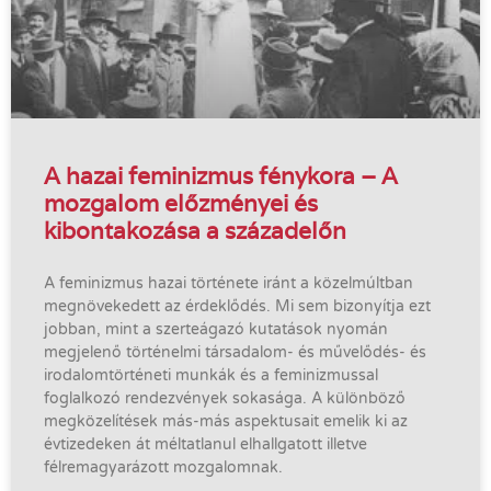
A hazai feminizmus fénykora – A
mozgalom előzményei és
kibontakozása a századelőn
A feminizmus hazai története iránt a közelmúltban
megnövekedett az érdeklődés. Mi sem bizonyítja ezt
jobban, mint a szerteágazó kutatások nyomán
megjelenő történelmi társadalom- és művelődés- és
irodalomtörténeti munkák és a feminizmussal
foglalkozó rendezvények sokasága. A különböző
megközelítések más-más aspektusait emelik ki az
évtizedeken át méltatlanul elhallgatott illetve
félremagyarázott mozgalomnak.