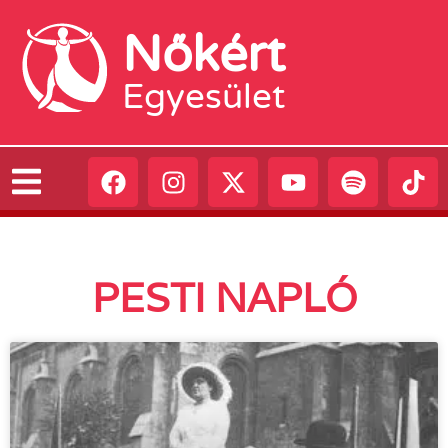
Nőkért
Egyesület
PESTI NAPLÓ