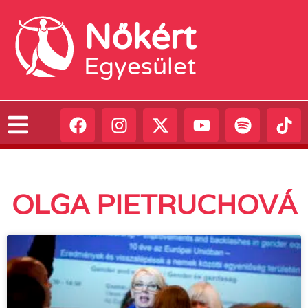
Nőkért
Egyesület
OLGA PIETRUCHOVÁ