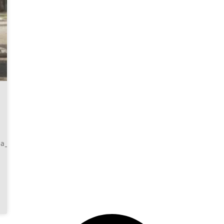
jba_vonulasa#utm_source=hirkereso&utm_medium=listing&utm_