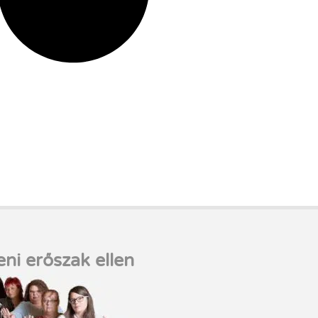
eni erőszak ellen