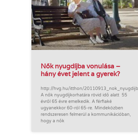
Nők nyugdíjba vonulása –
hány évet jelent a gyerek?
http://hvg.hu/itthon/20110913_nok_nyugdi
A nők nyugdíjkorhatára rövid idő alatt 55
évről 65 évre emelkedik. A férfiaké
ugyanekkor 60-ról 65-re. Mindeközben
rendszeresen felmerül a kommunikációban,
hogy a nők