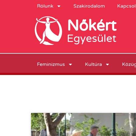
Rólunk
Szakirodalom
Kapcsol
Nőkért
Egyesület
Feminizmus
Kultúra
Közü