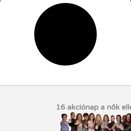
16 akciónap a nők ell