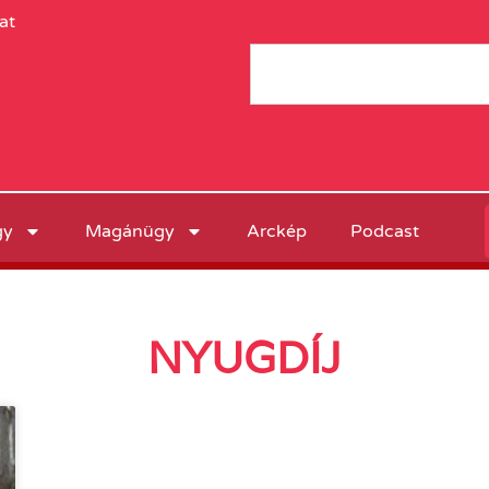
at
gy
Magánügy
Arckép
Podcast
NYUGDÍJ