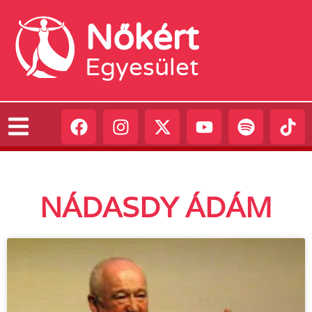
Nőkért
Egyesület
NÁDASDY ÁDÁM