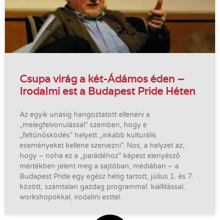
Csupa virág a két-Ádámos éden –
Irodalmi est a Budapest Pride Héten
Az egyik unásig hangoztatott ellenérv a
„melegfelvonulással” szemben, hogy e
„feltűnősködés” helyett „inkább kulturális
eseményeket kellene szervezni”. Nos, a helyzet az,
hogy – noha ez a „parádéhoz” képest elenyésző
mértékben jelent meg a sajtóban, médiában – a
Budapest Pride egy egész hétig tartott, július 1. és 7.
között, számtalan gazdag programmal: kiállítással,
workshopokkal, irodalmi esttel.