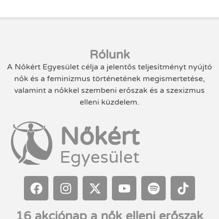
Rólunk
A Nőkért Egyesület célja a jelentős teljesítményt nyújtó
nők és a feminizmus történetének megismertetése,
valamint a nőkkel szembeni erőszak és a szexizmus
elleni küzdelem.
Nőkért
Egyesület
16 akciónap a nők elleni erőszak