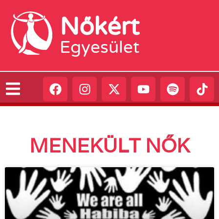
Nőkért
Egyesület
MENEKÜLT NŐK