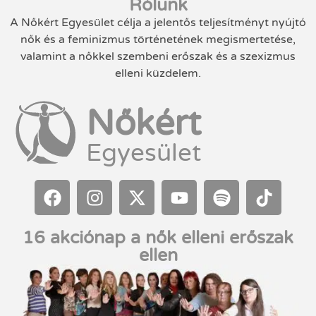
Rólunk
A Nőkért Egyesület célja a jelentős teljesítményt nyújtó
nők és a feminizmus történetének megismertetése,
valamint a nőkkel szembeni erőszak és a szexizmus
elleni küzdelem.
Nőkért
Egyesület
16 akciónap a nők elleni erőszak
ellen