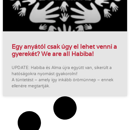
Egy anyától csak úgy el lehet venni a
gyerekét? We are all Habiba!
UPDATE: Habiba és Alma újra együtt van, sikerült a
hatóságokra nyomást gyakorolni!
A tüntetést – amely így inkább örömünnep – ennek
ellenére megtartják.